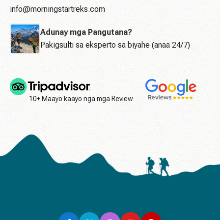
info@morningstartreks.com
Adunay mga Pangutana?
Pakigsulti sa eksperto sa biyahe (anaa 24/7)
10+ Maayo kaayo nga mga Review