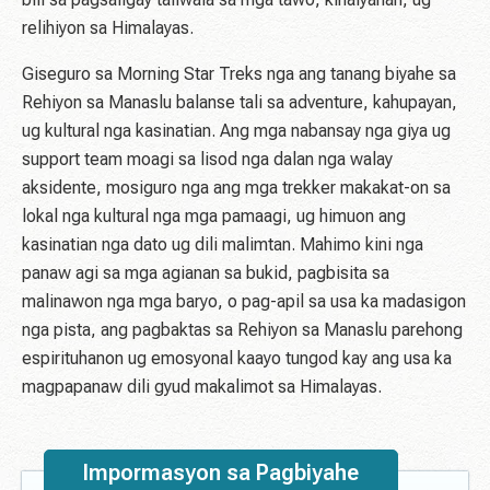
relihiyon sa Himalayas.
Giseguro sa Morning Star Treks nga ang tanang biyahe sa
Rehiyon sa Manaslu balanse tali sa adventure, kahupayan,
ug kultural nga kasinatian. Ang mga nabansay nga giya ug
support team moagi sa lisod nga dalan nga walay
aksidente, mosiguro nga ang mga trekker makakat-on sa
lokal nga kultural nga mga pamaagi, ug himuon ang
kasinatian nga dato ug dili malimtan. Mahimo kini nga
panaw agi sa mga agianan sa bukid, pagbisita sa
malinawon nga mga baryo, o pag-apil sa usa ka madasigon
nga pista, ang pagbaktas sa Rehiyon sa Manaslu parehong
espirituhanon ug emosyonal kaayo tungod kay ang usa ka
magpapanaw dili gyud makalimot sa Himalayas.
Impormasyon sa Pagbiyahe