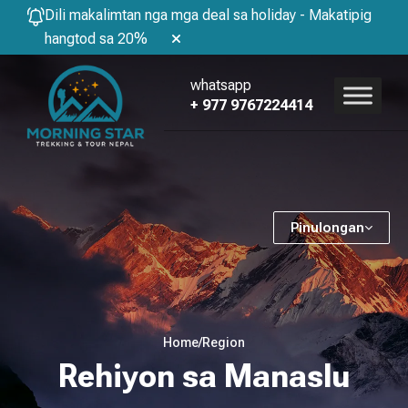
Dili makalimtan nga mga deal sa holiday - Makatipig
hangtod sa 20%
whatsapp
+ 977 9767224414
Pinulongan
Home
/
Region
Rehiyon sa Manaslu