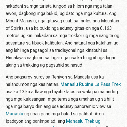
nakadani sa mga turista tungod sa hilom nga mga talan-
awon, dagkong mga bukid, ug dato nga mga kultura. Ang
Mount Manaslu, nga gitawag usab sa Ingles nga Mountain
of Spirits, usa ka bukid nga adunay gitas-on nga 8,163
metros ug kini nakadani sa mga trekker ug mga nangita og
adventure sa tibuok kalibutan. Ang natural nga katahum ug
ang lahi nga pagsagol sa tradisyonal nga kinabuhi sa
Himalayas naghimo sa lugar nga usa ka hingpit nga lugar
alang sa trekking ug pagsuhid sa nasud.
Ang pagsuroy-suroy sa Rehiyon sa Manaslu usa ka
halandumon nga kasinatian.
Manaslu Rupina La Pass Trek
usa ka 13 ka adlaw nga biyahe latas sa wala pa matandog
nga mga kalasangan, mga terasa nga umahan ug sa hilit
nga mga baryo diin ang usa adunay panoramic view sa
Manaslu
ug uban pang mga bukid sa palibot. Aron
ipadayon ang panimpalad, ang
Manaslu Trek ug