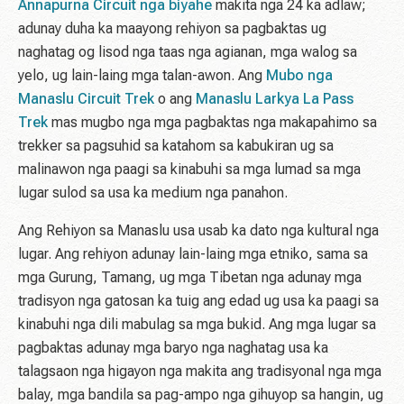
Annapurna Circuit nga biyahe
makita nga 24 ka adlaw;
adunay duha ka maayong rehiyon sa pagbaktas ug
naghatag og lisod nga taas nga agianan, mga walog sa
yelo, ug lain-laing mga talan-awon. Ang
Mubo nga
Manaslu Circuit Trek
o ang
Manaslu Larkya La Pass
Trek
mas mugbo nga mga pagbaktas nga makapahimo sa
trekker sa pagsuhid sa katahom sa kabukiran ug sa
malinawon nga paagi sa kinabuhi sa mga lumad sa mga
lugar sulod sa usa ka medium nga panahon.
Ang Rehiyon sa Manaslu usa usab ka dato nga kultural nga
lugar. Ang rehiyon adunay lain-laing mga etniko, sama sa
mga Gurung, Tamang, ug mga Tibetan nga adunay mga
tradisyon nga gatosan ka tuig ang edad ug usa ka paagi sa
kinabuhi nga dili mabulag sa mga bukid. Ang mga lugar sa
pagbaktas adunay mga baryo nga naghatag usa ka
talagsaon nga higayon nga makita ang tradisyonal nga mga
balay, mga bandila sa pag-ampo nga gihuyop sa hangin, ug