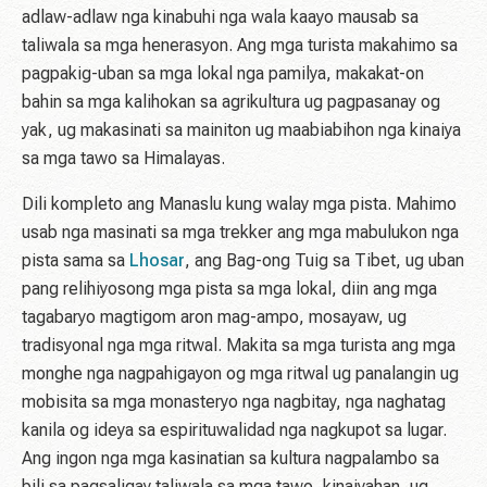
adlaw-adlaw nga kinabuhi nga wala kaayo mausab sa
taliwala sa mga henerasyon. Ang mga turista makahimo sa
pagpakig-uban sa mga lokal nga pamilya, makakat-on
bahin sa mga kalihokan sa agrikultura ug pagpasanay og
yak, ug makasinati sa mainiton ug maabiabihon nga kinaiya
sa mga tawo sa Himalayas.
Dili kompleto ang Manaslu kung walay mga pista. Mahimo
usab nga masinati sa mga trekker ang mga mabulukon nga
pista sama sa
Lhosar
, ang Bag-ong Tuig sa Tibet, ug uban
pang relihiyosong mga pista sa mga lokal, diin ang mga
tagabaryo magtigom aron mag-ampo, mosayaw, ug
tradisyonal nga mga ritwal. Makita sa mga turista ang mga
monghe nga nagpahigayon og mga ritwal ug panalangin ug
mobisita sa mga monasteryo nga nagbitay, nga naghatag
kanila og ideya sa espirituwalidad nga nagkupot sa lugar.
Ang ingon nga mga kasinatian sa kultura nagpalambo sa
bili sa pagsaligay taliwala sa mga tawo, kinaiyahan, ug