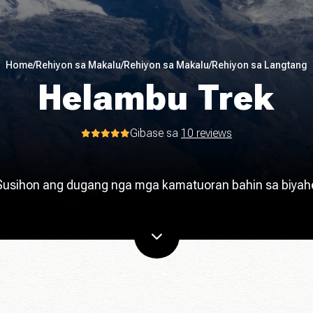
Home
/
Rehiyon sa Makalu
/
Rehiyon sa Makalu
/
Rehiyon sa Langtang
Helambu Trek
Gibase sa
10 reviews
Susihon ang dugang nga mga kamatuoran bahin sa biyah