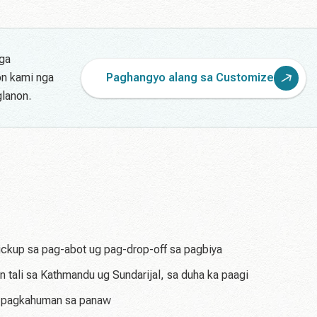
nga
on kami nga
Paghangyo alang sa Customize
glanon.
ickup sa pag-abot ug pag-drop-off sa pagbiya
 tali sa Kathmandu ug Sundarijal, sa duha ka paagi
g pagkahuman sa panaw