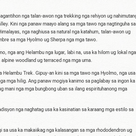
gantihon nga talan-awon nga trekking nga rehiyon ug nahimutan
alley. Kini nga panaw maayo alang sa mga tawo nga nagtinguha sa
malayas, nga naghiusa sa natural nga katahum, talan-awon ug
mbre sa mga Hyolmo ug Sherpa nga mga tawo.
, nga ang Helambu nga lugar, labi na, usa ka hilom ug lokal nga
 alpine woodland ug terraced nga mga uma.
 sa Helambu Trek. Gipuy-an kini sa mga tawo nga Hyolmo, nga usa
ga mga hilig. Ang panaw mogiya kanimo sa paglabay sa ingon ka
 ug mani nga mga bungbong uban sa ilang espirituhanong mga
disyon nga naghatag usa ka kasinatian sa karaang mga estilo sa
agi sa usa ka makaiikag nga kalasangan sa mga rhododendron ug