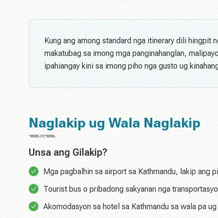
Kung ang among standard nga itinerary dili hingpit 
makatubag sa imong mga panginahanglan, malipay
ipahiangay kini sa imong piho nga gusto ug kinahan
Naglakip ug Wala Naglakip
Unsa ang Gilakip?
Mga pagbalhin sa airport sa Kathmandu, lakip ang p
Tourist bus o pribadong sakyanan nga transportasyon
Akomodasyon sa hotel sa Kathmandu sa wala pa u