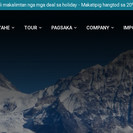
li makalimtan nga mga deal sa holiday - Makatipig hangtod sa 2
YAHE
TOUR
PAGSAKA
COMPANY
IMP