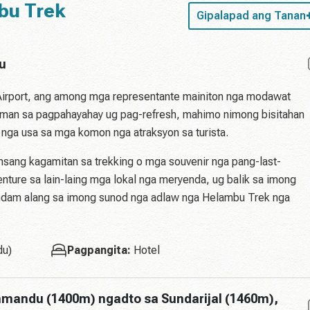
mbu Trek
Gipalapad ang Tanan
u
 Airport, ang among mga representante mainiton nga modawat
man sa pagpahayahay ug pag-refresh, mahimo nimong bisitahan
ga usa sa mga komon nga atraksyon sa turista.
unsang kagamitan sa trekking o mga souvenir nga pang-last-
nture sa lain-laing mga lokal nga meryenda, ug balik sa imong
andam alang sa imong sunod nga adlaw nga Helambu Trek nga
du)
Pagpangita:
Hotel
hmandu (1400m) ngadto sa Sundarijal (1460m),