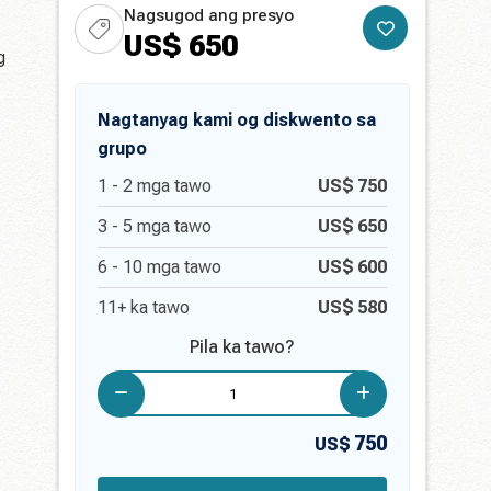
Nagsugod ang presyo
US$
650
g
Nagtanyag kami og diskwento sa
grupo
1 -
2
mga tawo
US$
750
3 -
5
mga tawo
US$
650
6 -
10
mga tawo
US$
600
11+ ka tawo
US$
580
Pila ka tawo?
750
US$