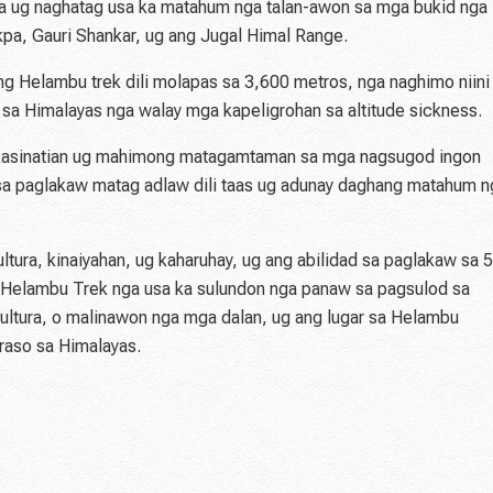
pa ug naghatag usa ka matahum nga talan-awon sa mga bukid nga
pa, Gauri Shankar, ug ang Jugal Himal Range.
g Helambu trek dili molapas sa 3,600 metros, nga naghimo niini
sa Himalayas nga walay mga kapeligrohan sa altitude sickness.
kasinatian ug mahimong matagamtaman sa mga nagsugod ingon
sa paglakaw matag adlaw dili taas ug adunay daghang matahum n
tura, kinaiyahan, ug kaharuhay, ug ang abilidad sa paglakaw sa 5
a Helambu Trek nga usa ka sulundon nga panaw sa pagsulod sa
ultura, o malinawon nga mga dalan, ug ang lugar sa Helambu
raso sa Himalayas.