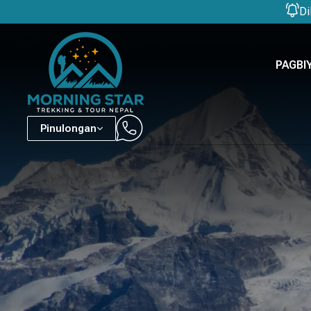
Di
PAGBI
Pinulongan