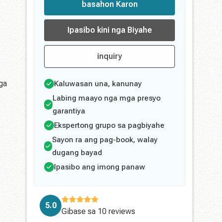
basahon Karon
Ipasibo kini nga Biyahe
inquiry
ga
Kaluwasan una, kanunay
Labing maayo nga mga presyo
garantiya
Ekspertong grupo sa pagbiyahe
Sayon ra ang pag-book, walay
dugang bayad
Ipasibo ang imong panaw
5.0
Gibase sa
10 reviews