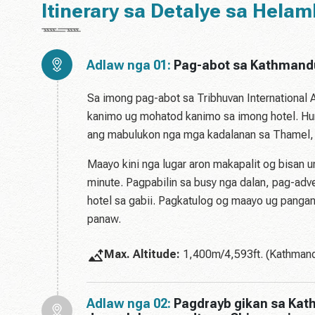
Itinerary sa Detalye sa Hela
Adlaw nga 01:
Pag-abot sa Kathmand
Sa imong pag-abot sa Tribhuvan International
kanimo ug mohatod kanimo sa imong hotel. Hu
ang mabulukon nga mga kadalanan sa Thamel, n
Maayo kini nga lugar aron makapalit og bisan 
minute. Pagpabilin sa busy nga dalan, pag-adve
hotel sa gabii. Pagkatulog og maayo ug pang
panaw.
Max. Altitude:
1,400m/4,593ft. (Kathman
Adlaw nga 02:
Pagdrayb gikan sa Kat