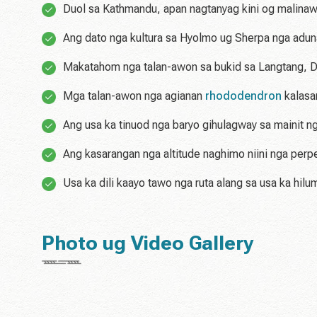
Duol sa Kathmandu, apan nagtanyag kini og malinawo
Ang dato nga kultura sa Hyolmo ug Sherpa nga adun
Makatahom nga talan-awon sa bukid sa Langtang, Do
Mga talan-awon nga agianan
rhododendron
kalasa
Ang usa ka tinuod nga baryo gihulagway sa mainit n
Ang kasarangan nga altitude naghimo niini nga per
Usa ka dili kaayo tawo nga ruta alang sa usa ka hil
Photo ug Video Gallery