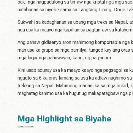
oak, nga nagpadulong sa tin-aw nga kristal nga mga sa
natabunan sa niyebe sama sa Langtang Lirung, Dorje Lak
Sukwahi sa kadaghanan sa ubang mga treks sa Nepal, an
nga usa ka maayo nga kapilian sa pagtan-aw sa katahum 
Ang panaw gidisenyo aron mahimong komportable nga 
man usa ka grupo sa mga pamilya, tungod kay ang oras 
mga lugar nga pahuwayan, kaon, ug pag-inom.
Kini usab adunay usa ka maayo kaayo nga pagsagol sa kul
ngadto sa 6 ka oras lamang sa usa ka adlaw naghimo s
trekking sa Nepal. Mahimong madani ka sa mga bukid, k
maghatag kanimo usa ka hugut ug makapatagbaw nga pi
Mga Highlight sa Biyahe