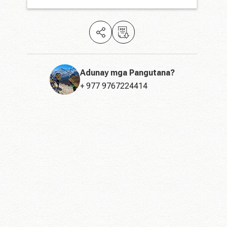
Adunay mga Pangutana?
+ 977 9767224414