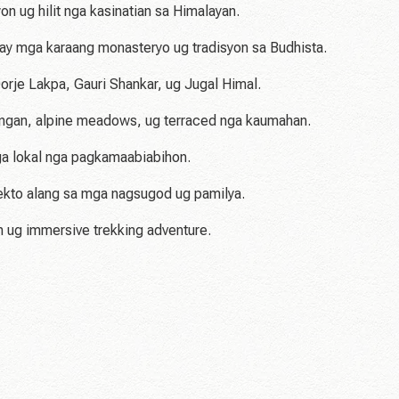
n ug hilit nga kasinatian sa Himalayan.
ay mga karaang monasteryo ug tradisyon sa Budhista.
rje Lakpa, Gauri Shankar, ug Jugal Himal.
ngan, alpine meadows, ug terraced nga kaumahan.
ga lokal nga pagkamaabiabihon.
pekto alang sa mga nagsugod ug pamilya.
um ug immersive trekking adventure.