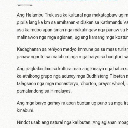
Ang Helambu Trek usa ka kultural nga makatagbaw ug ma
pipila lang ka km sa amihanan-sidlakan sa Kathmandu V
usa ka mubo apan tanan nga makalingaw nga panaw sa Hi
malinawon nga mga agianan, ug ang karaang mga kostu
Kadaghanan sa rehiyon medyo immune pa sa mass turismo
panaw ngadto sa matahum nga mga baryo sa bungtod sa
Ang pagkalainlain sa kultura mao ang kinaiya nga bahin
ka etnikong grupo nga adunay mga Budhistang Tibetan n
talagsaon nga mga monasteryo, chorten, prayer wheel,
pamalandong sa Himalayas.
Ang mga baryo gamay ra apan buotan ug puno sa mga tra
kinabuhi.
Nindot usab ang natural nga kalibutan. Ang agianan mo