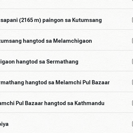
isapani (2165 m) paingon sa Kutumsang
utumsang hangtod sa Melamchigaon
higaon hangtod sa Sermathang
rmathang hangtod sa Melamchi Pul Bazaar
amchi Pul Bazaar hangtod sa Kathmandu
biya