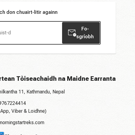
ch don chuairt-litir againn
Fo-
sgrìobh
rtean Tòiseachaidh na Maidne Earranta
ilkantha 11, Kathmandu, Nepal
 9767224414
App, Viber & Loidhne)
orningstartreks.com