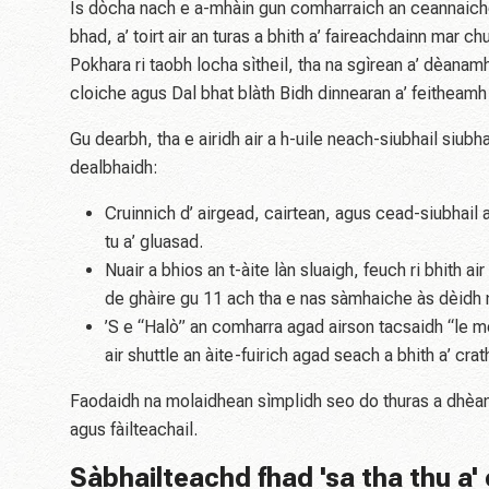
Is dòcha nach e a-mhàin gun comharraich an ceannaiche
bhad, a’ toirt air an turas a bhith a’ faireachdainn mar 
Pokhara ri taobh locha sìtheil, tha na sgìrean a’ dèan
cloiche agus
Dal bhat blàth
Bidh dinnearan a’ feitheamh 
Gu dearbh, tha e airidh air a h-uile neach-siubhail siub
dealbhaidh:
Cruinnich d’ airgead, cairtean, agus cead-siubhail
tu a’ gluasad.
Nuair a bhios an t-àite làn sluaigh, feuch ri bhith 
de ghàire gu 11 ach tha e nas sàmhaiche às dèidh
’S e “Halò” an comharra agad airson tacsaidh “le 
air shuttle an àite-fuirich agad seach a bhith a’ cra
Faodaidh na molaidhean sìmplidh seo do thuras a dhèan
agus fàilteachail.
Sàbhailteachd fhad 'sa tha thu a'