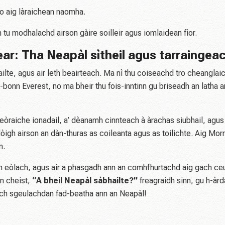
no aig làraichean naomha.
 tu modhalachd airson gàire soilleir agus iomlaidean fìor.
ear: Tha Neapàl sìtheil agus tarraingea
lte, agus air leth beairteach. Ma nì thu coiseachd tro cheanglai
onn Everest, no ma bheir thu fois-inntinn gu briseadh an latha 
treòraiche ionadail, a’ dèanamh cinnteach à àrachas siubhail, agus 
r dòigh airson an dàn-thuras as coileanta agus as toilichte. Aig Mor
n.
aich eòlach, agus air a phasgadh ann an comhfhurtachd aig gach c
n cheist,
“A bheil Neapàl sàbhailte?”
freagraidh sinn, gu h-àr
ich sgeulachdan fad-beatha ann an Neapàl!