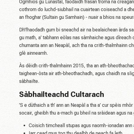
Ògmhios gu Lùnastal, faodaidh frasan troma na creagan
cothrom do luchd-siubhail na cuairtean coiseachd a dhe
an fhoghar (Sultain gu Samhain) - nuair a bhios na spe
Dh’fhaodadh gum bi sneachd air na bealaichean àrda sa 
gu math, a’ tabhann eòlas nas sàmhaiche agus dìreach ch
chumanta ann an Neapàl, ach tha na crith-thalmhainn ch
glè ainneamh.
Às dèidh crith-thalmhainn 2015, tha an ath-bheothachad
taighean-òsta air ath-bheothachadh, agus chaidh na sl
sàbhailte.
Sàbhailteachd Cultarach
’S e dùthaich a th’ ann an Neapàl a tha a’ cur spèis mhò
socair, gheibh thu a-mach gu bheil na sràidean agus na
Coisich timcheall stupas agus naomh-ionadan ann 
Iarr cead mus tog thu dealbh de neach fa leth.