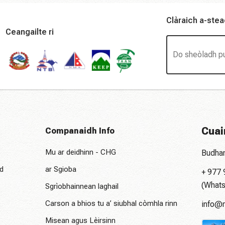
Clàraich a-stea
Ceangailte ri
Cuai
Companaidh Info
Mu ar deidhinn - CHG
Budhan
d
ar Sgioba
+ 977
(Whats
Sgrìobhainnean laghail
Carson a bhios tu a’ siubhal còmhla rinn
info@m
Misean agus Lèirsinn