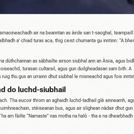
 smaoineachadh air na beanntan as àirde san t-saoghal, teampaill 
albhadh a’ chiad turas aca, thig ceist chumanta gu inntinn: “A bhe
na dùthchannan as sàbhailte airson siubhal ann an Àisia, agus bid
 coiseachd, turasan cultarail, agus gun duilgheadasan sam bith. A
 ruig thu gus an urrainn dhut siubhal le misneachd agus fois inntin
hd do luchd-siubhail
ch. Tha eucoir throm an aghaidh luchd-tadhail glè ainneamh, ag
cuimhneachain, stèiseanan bus, agus air slighean nàdair dhut gun
. Tha am fàilte “Namaste” nas motha na halò - tha e na dhearbhadh