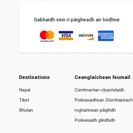
Gabhaidh sinn ri pàigheadh ​​air-loidhne
Destinations
Ceanglaichean feumail
Nepal
Cùmhnantan-cleachdaidh
Tibet
Poileasaidhean Dìomhaireach
Bhutan
roghainnean pàighidh
Poileasaidh glèidhidh