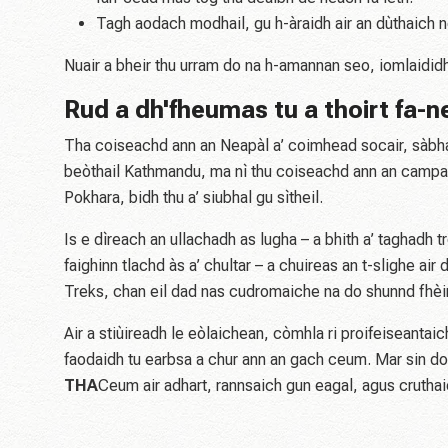
Tagh aodach modhail, gu h-àraidh air an dùthaich 
Nuair a bheir thu urram do na h-amannan seo, iomlaididh
Rud a dh'fheumas tu a thoirt fa-n
Tha coiseachd ann an Neapàl a’ coimhead socair, sàbhai
beòthail Kathmandu, ma nì thu coiseachd ann an campa-b
Pokhara, bidh thu a’ siubhal gu sìtheil.
Is e dìreach an ullachadh as lugha – a bhith a’ taghadh 
faighinn tlachd às a’ chultar – a chuireas an t-slighe ai
Treks, chan eil dad nas cudromaiche na do shunnd fhèi
Air a stiùireadh le eòlaichean, còmhla ri proifeiseant
faodaidh tu earbsa a chur ann an gach ceum. Mar sin do
THA
Ceum air adhart, rannsaich gun eagal, agus crutha