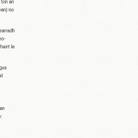
 Sin an
ean) no
earradh
eo-
airt le
agus
al
ean
o: