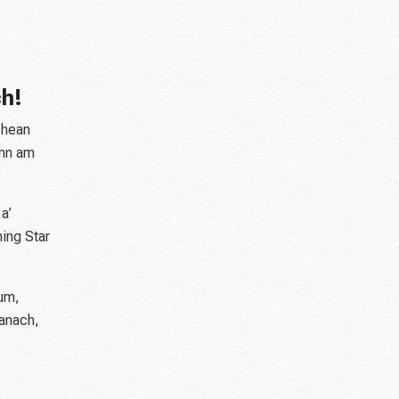
ch!
chean
ann am
a’
ning Star
eum,
danach,