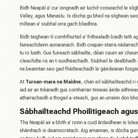
Bidh Neapàl a’ cur iongnadh air luchd-coiseachd le sl
Valley, agus Manaslu. Is dòcha gu bheil na slighean seo
mìltean a’ siubhal orra gach bliadhna.
Bidh taighean-tì comhfhurtail a’ frithealadh biadh teth 
faireachdainn aonaranach. Bidh cnapan-starra nàdarrach 
tu ro luath. Gus fuireach sàbhailte, dèan ceum air cheum
cleachdte ris an t-suidheachadh. Siubhail le dealbhadh
na beanntan seo gad fhàilteachadh le gàirdeanan fosgai
At
Tursan-mara na Maidne
, chan eil sàbhailteachd r
iad air an trèanadh gus comharran tinneas àirde aithnea
atharrachaidh a thogail a-steach, gus an urrainn don bh
Sàbhailteachd Phoilitigeach agus
Tha Neapàl air a bhith a’ roinn a cuid àrdaidhean is ìs
shàmhach is deamocratach. Aig amannan, is dòcha gun 