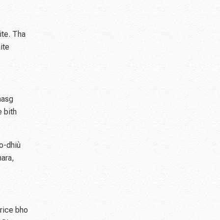
ite. Tha
ite
masg
 bith
co-dhiù
hara,
trice bho