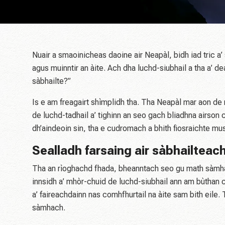
Nuair a smaoinicheas daoine air Neapàl, bidh iad tric a’
agus muinntir an àite. Ach dha luchd-siubhail a tha a’ de
sàbhailte?”
Is e am freagairt shìmplidh tha. Tha Neapàl mar aon de 
de luchd-tadhail a’ tighinn an seo gach bliadhna airson
dh’aindeoin sin, tha e cudromach a bhith fiosraichte mus
Sealladh farsaing air sàbhailteac
Tha an rìoghachd fhada, bheanntach seo gu math sàmha
innsidh a’ mhòr-chuid de luchd-siubhail ann am bùthan 
a’ faireachdainn nas comhfhurtail na àite sam bith eile
sàmhach.