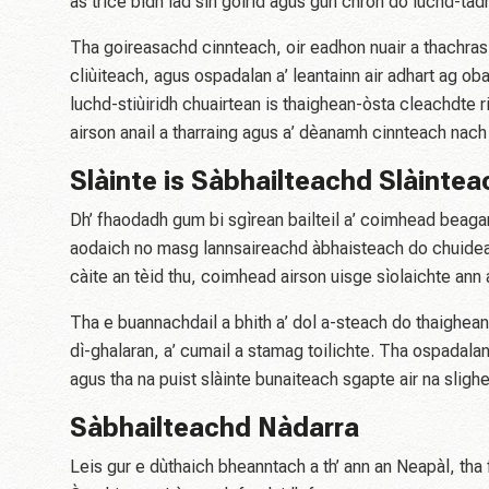
as trice bidh iad sin goirid agus gun chron do luchd-tadh
Tha goireasachd cinnteach, oir eadhon nuair a thachras 
cliùiteach, agus ospadalan a’ leantainn air adhart ag oba
luchd-stiùiridh chuairtean is thaighean-òsta cleachdte ri
airson anail a tharraing agus a’ dèanamh cinnteach nach
Slàinte is Sàbhailteachd Slàintea
Dh’ fhaodadh gum bi sgìrean bailteil a’ coimhead beaga
aodaich no masg lannsaireachd àbhaisteach do chuideach
càite an tèid thu, coimhead airson uisge sìolaichte ann 
Tha e buannachdail a bhith a’ dol a-steach do thaighea
dì-ghalaran, a’ cumail a stamag toilichte. Tha ospada
agus tha na puist slàinte bunaiteach sgapte air na slig
Sàbhailteachd Nàdarra
Leis gur e dùthaich bheanntach a th’ ann an Neapàl, th