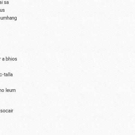
ai sa
gus
 cumhang
r a bhios
c-talla
 no leum
 socair