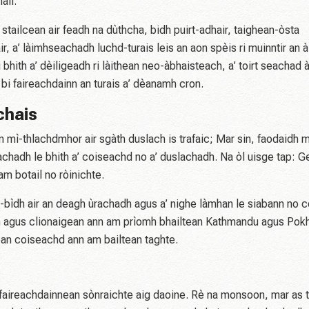
ail.
stailcean air feadh na dùthcha, bidh puirt-adhair, taighean-òsta
ir, a’ làimhseachadh luchd-turais leis an aon spèis ri muinntir an à
 bhith a’ dèiligeadh ri làithean neo-àbhaisteach, a’ toirt seachad à
 bi faireachdainn an turais a’ dèanamh cron.
chais
n mì-thlachdmhor air sgàth duslach is trafaic; Mar sin, faodaidh 
adh le bhith a’ coiseachd no a’ duslachadh. Na òl uisge tap: Ge
am botail no ròinichte.
n-bìdh air an deagh ùrachadh agus a’ nighe làmhan le siabann no 
lan agus clionaigean ann am prìomh bhailtean Kathmandu agus Pok
hean coiseachd ann am bailtean taghte.
a faireachdainnean sònraichte aig daoine. Rè na monsoon, mar as 