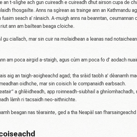
 an t-slighe ach gun cuireadh e cuireadh dhut airson cupa de ch
chulaidh fhosgailte. Anns na sgìrean as trainge ann an Kathmandu a
amh fuaim seach a’ rànaich. A-muigh anns na beanntan, ceumannan
riut ann am bailtean beaga cloiche.
hal gu ciallach, mar sin cuir na molaidhean a leanas nad notaichean
 ann am poca airgid a-staigh, agus cùm am poca fo d’ aodach nuai
air ais aig an taigh-aoigheachd agad; tha sràid taobh a’ dèanamh ma
 meadhan oidhche, mar sin coisich le companaidh earbsach.
meatair” a ghlèidheadh, app roinneadh-siubhail a ghnìomhachadh,
thadh làmh ri tacsaidh neo-aithnichte.
amh beagan nas tèarainte, ged a tha Neapàl san fharsaingeachd
 coiseachd