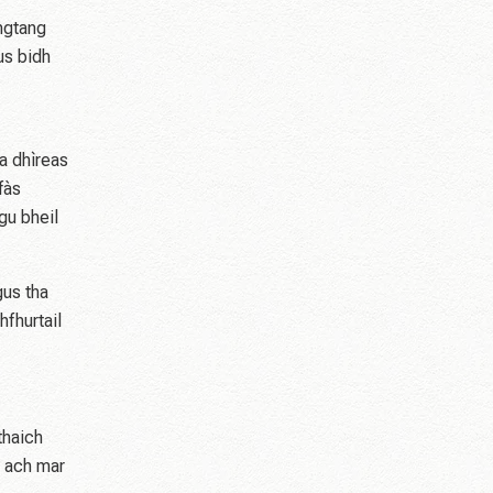
ngtang
us bidh
ma dhìreas
fàs
gu bheil
gus tha
hfhurtail
thaich
, ach mar