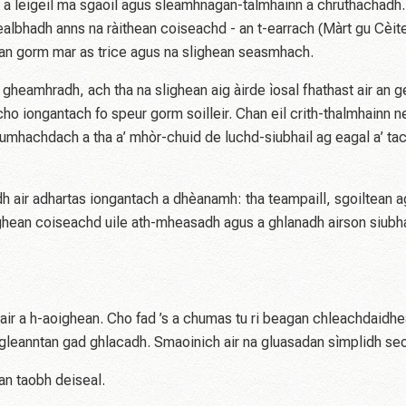
 a leigeil ma sgaoil agus sleamhnagan-talmhainn a chruthachadh.
albhadh anns na ràithean coiseachd - an t-earrach (Màrt gu Cèit
uran gorm mar as trice agus na slighean seasmhach.
gheamhradh, ach tha na slighean aig àirde ìosal fhathast air an g
o iongantach fo speur gorm soilleir. Chan eil crith-thalmhainn n
umhachdach a tha a’ mhòr-chuid de luchd-siubhail ag eagal a’ tach
h air adhartas iongantach a dhèanamh: tha teampaill, sgoiltean 
ighean coiseachd uile ath-mheasadh agus a ghlanadh airson siubh
r air a h-aoighean. Cho fad ’s a chumas tu ri beagan chleachdaidh
 gleanntan gad ghlacadh. Smaoinich air na gluasadan sìmplidh se
an taobh deiseal.