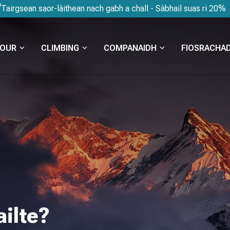
Tairgsean saor-làithean nach gabh a chall - Sàbhail suas ri 20%
OUR
CLIMBING
COMPANAIDH
FIOSRACHAD
ailte?