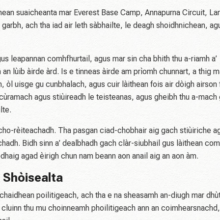
ighean suaicheanta mar Everest Base Camp, Annapurna Circuit, La
 garbh, ach tha iad air leth sàbhailte, le deagh shoidhnichean, ag
agus leapannan comhfhurtail, agus mar sin cha bhith thu a-riamh a’
an lùib àirde àrd. Is e tinneas àirde am prìomh chunnart, a thig 
, òl uisge gu cunbhalach, agus cuir làithean fois air dòigh airson 
 cùramach agus stiùireadh le teisteanas, agus gheibh thu a-mach 
lte.
i cho-rèiteachadh. Tha pasgan ciad-chobhair aig gach stiùiriche a
chadh. Bidh sinn a’ dealbhadh gach clàr-siubhail gus làithean com
odhaig agad èirigh chun nam beann aon anail aig an aon àm.
 Shòisealta
leachaidhean poilitigeach, ach tha e na sheasamh an-diugh mar dhù
cluinn thu mu choinneamh phoilitigeach ann an coimhearsnachd