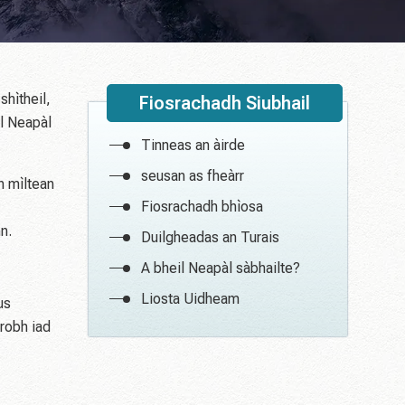
shìtheil,
Fiosrachadh Siubhail
il Neapàl
Tinneas an àirde
seusan as fheàrr
h mìltean
Fiosrachadh bhìosa
n.
Duilgheadas an Turais
A bheil Neapàl sàbhailte?
Liosta Uidheam
us
 robh iad