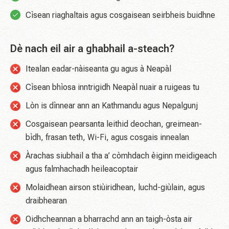
Cìsean riaghaltais agus cosgaisean seirbheis buidhne
Dè nach eil air a ghabhail a-steach?
Itealan eadar-nàiseanta gu agus à Neapàl
Cìsean bhìosa inntrigidh Neapàl nuair a ruigeas tu
Lòn is dìnnear ann an Kathmandu agus Nepalgunj
Cosgaisean pearsanta leithid deochan, greimean-
bìdh, frasan teth, Wi-Fi, agus cosgais innealan
Àrachas siubhail a tha a’ còmhdach èiginn meidigeach
agus falmhachadh heileacoptair
Molaidhean airson stiùiridhean, luchd-giùlain, agus
draibhearan
Oidhcheannan a bharrachd ann an taigh-òsta air