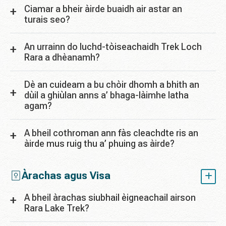
Ciamar a bheir àirde buaidh air astar an
turais seo?
An urrainn do luchd-tòiseachaidh Trek Loch
Rara a dhèanamh?
Dè an cuideam a bu chòir dhomh a bhith an
dùil a ghiùlan anns a’ bhaga-làimhe latha
agam?
A bheil cothroman ann fàs cleachdte ris an
àirde mus ruig thu a’ phuing as àirde?
Àrachas agus Visa
A bheil àrachas siubhail èigneachail airson
Rara Lake Trek?