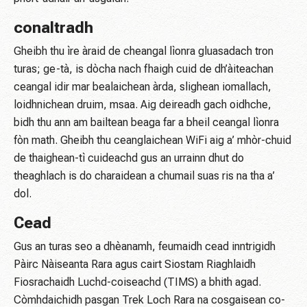
conaltradh
Gheibh thu ìre àraid de cheangal lìonra gluasadach tron ​​
turas; ge-tà, is dòcha nach fhaigh cuid de dh’àiteachan
ceangal idir mar bealaichean àrda, slighean iomallach,
loidhnichean druim, msaa. Aig deireadh gach oidhche,
bidh thu ann am bailtean beaga far a bheil ceangal lìonra
fòn math. Gheibh thu ceanglaichean WiFi aig a’ mhòr-chuid
de thaighean-tì cuideachd gus an urrainn dhut do
theaghlach is do charaidean a chumail suas ris na tha a’
dol.
Cead
Gus an turas seo a dhèanamh, feumaidh cead inntrigidh
Pàirc Nàiseanta Rara agus cairt Siostam Riaghlaidh
Fiosrachaidh Luchd-coiseachd (TIMS) a bhith agad.
Còmhdaichidh pasgan Trek Loch Rara na cosgaisean co-