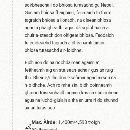
soirbheachail do bhìosa turasachd gu Nepal.
Gus am bhìosa fhaighinn, feumaidh tu foirm
tagraidh bhìosa a lìonadh, na cìsean bhìosa
agad a phàigheadh, agus dà sgrìobhainn a
chuir a-steach don oifigear bhìosa. Faodaidh
tu cuideachd tagradh a dhèanamh airson
bhìosa turasachd air-loidhne.
Bidh aon de na riochdairean againn a’
feitheamh aig an stèisean-adhair gus an ruig
thu. Bheir e/i thu don t-seòmar agad airson na
h-oidhche. Ach roimhe sin, bidh coinneamh
ghoirid tòiseachaidh againn leis na stiùirichean
agus na luchd-giùlain a tha an urra ri do shunnd
air an turas seo.
Max. Àirde:
1,400m/4,593 troigh
(Cathmandu)