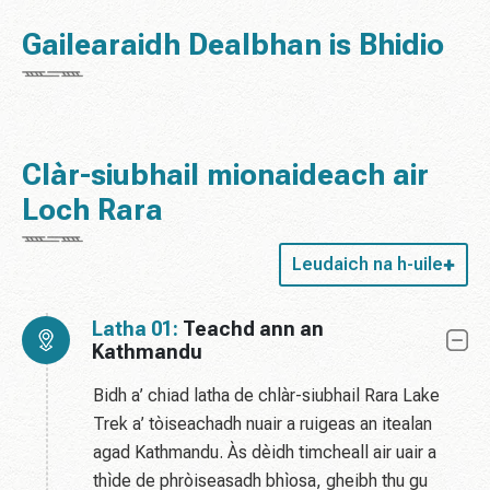
Gailearaidh Dealbhan is Bhidio
Clàr-siubhail mionaideach air
Loch Rara
Leudaich na h-uile
Latha 01:
Teachd ann an
Kathmandu
Bidh a’ chiad latha de chlàr-siubhail Rara Lake
Trek a’ tòiseachadh nuair a ruigeas an itealan
agad Kathmandu. Às dèidh timcheall air uair a
thìde de phròiseasadh bhìosa, gheibh thu gu