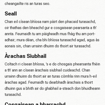
cheangailte ris an turas seo.
Seall
Chan eil cìsean bhìosa nam pàirt den phacaid turasachd,
oir thathas den bheachd gur e cosgaisean pearsanta a th’
annta. Feumaidh tu am pàigheadh ​​mus fhàg thu am port-
adhair; mura dèan, cha bhi bhìosa turasachd agad, agus às
aonais sin, chan urrainn dhuinn do thoirt air turasachd.
Àrachas Siubhail
Coltach ri cìsean bhìosa, ’s e do chosgais phearsanta fhèin
a th’ ann an cìsean àrachais siubhail cuideachd. Chan
urrainn dhuinn do thoirt air an turas còmhla rinn mura h-eil
àrachas agad. Feumaidh tu dearbhadh àrachais a thoirt
dhuinn gus a bhith air do ghabhail a-steach don bhuidheann
turasachd.
Cosgaisean a bharrachd