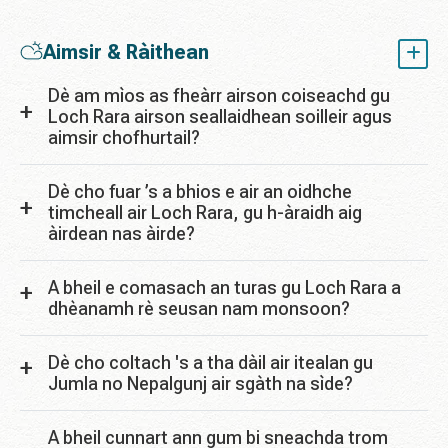
Aimsir & Ràithean
Dè am mìos as fheàrr airson coiseachd gu
Loch Rara airson seallaidhean soilleir agus
aimsir chofhurtail?
Dè cho fuar ’s a bhios e air an oidhche
timcheall air Loch Rara, gu h-àraidh aig
àirdean nas àirde?
A bheil e comasach an turas gu Loch Rara a
dhèanamh rè seusan nam monsoon?
Dè cho coltach 's a tha dàil air itealan gu
Jumla no Nepalgunj air sgàth na sìde?
A bheil cunnart ann gum bi sneachda trom