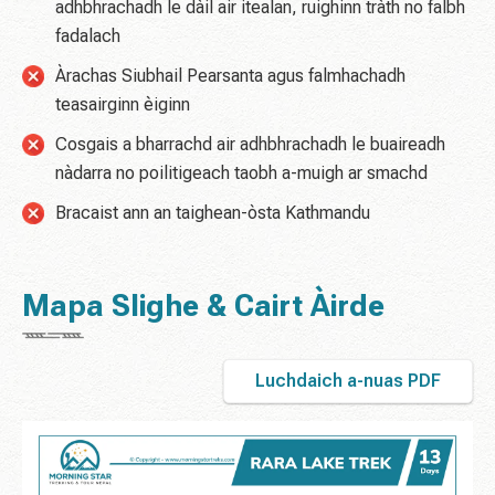
adhbhrachadh le dàil air itealan, ruighinn tràth no falbh
fadalach
Àrachas Siubhail Pearsanta agus falmhachadh
teasairginn èiginn
Cosgais a bharrachd air adhbhrachadh le buaireadh
nàdarra no poilitigeach taobh a-muigh ar smachd
Bracaist ann an taighean-òsta Kathmandu
Mapa Slighe & Cairt Àirde
Luchdaich a-nuas PDF