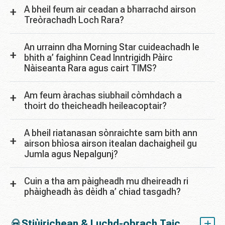
A bheil feum air ceadan a bharrachd airson
Treòrachadh Loch Rara?
An urrainn dha Morning Star cuideachadh le
bhith a’ faighinn Cead Inntrigidh Pàirc
Nàiseanta Rara agus cairt TIMS?
Am feum àrachas siubhail còmhdach a
thoirt do theicheadh ​​heileacoptair?
A bheil riatanasan sònraichte sam bith ann
airson bhìosa airson itealan dachaigheil gu
Jumla agus Nepalgunj?
Cuin a tha am pàigheadh ​​mu dheireadh ri
phàigheadh ​​às dèidh a’ chiad tasgadh?
Stiùirichean & Luchd-obrach Taic