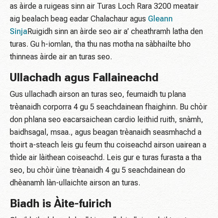
as àirde a ruigeas sinn air Turas Loch Rara 3200 meatair
aig bealach beag eadar Chalachaur agus
Gleann
Sinja
Ruigidh sinn an àirde seo air a’ cheathramh latha den
turas. Gu h-iomlan, tha thu nas motha na sàbhailte bho
thinneas àirde air an turas seo.
Ullachadh agus Fallaineachd
Gus ullachadh airson an turas seo, feumaidh tu plana
trèanaidh corporra 4 gu 5 seachdainean fhaighinn. Bu chòir
don phlana seo eacarsaichean cardio leithid ruith, snàmh,
baidhsagal, msaa., agus beagan trèanaidh seasmhachd a
thoirt a-steach leis gu feum thu coiseachd airson uairean a
thìde air làithean coiseachd. Leis gur e turas furasta a tha
seo, bu chòir ùine trèanaidh 4 gu 5 seachdainean do
dhèanamh làn-ullaichte airson an turas.
Biadh is Àite-fuirich