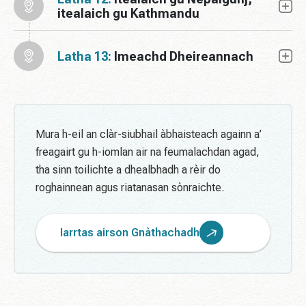
itealaich gu Kathmandu
Latha 13:
Imeachd Dheireannach
Mura h-eil an clàr-siubhail àbhaisteach againn a’
freagairt gu h-iomlan air na feumalachdan agad,
tha sinn toilichte a dhealbhadh a rèir do
roghainnean agus riatanasan sònraichte.
Iarrtas airson Gnàthachadh