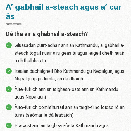
A’ gabhail a-steach agus a’ cur
às
Dè tha air a ghabhail a-steach?
Gluasadan puirt-adhair ann an Kathmandu, a’ gabhail a-
steach togail nuair a ruigeas tu agus leigeil dheth nuair
a dh’fhalbhas tu
Itealan dachaigheil Bho Kathmandu gu Nepalgunj agus
Nepalgunj gu Jumla, an dà dhòigh
Àite-fuirich ann an taighean-òsta ann an Kathmandu
agus Nepalgunj
Àite-fuirich comhfhurtail ann an taigh-tì no loidse rè an
turas (seòmar le dà leabaidh)
Bracaist ann an taighean-òsta Kathmandu agus