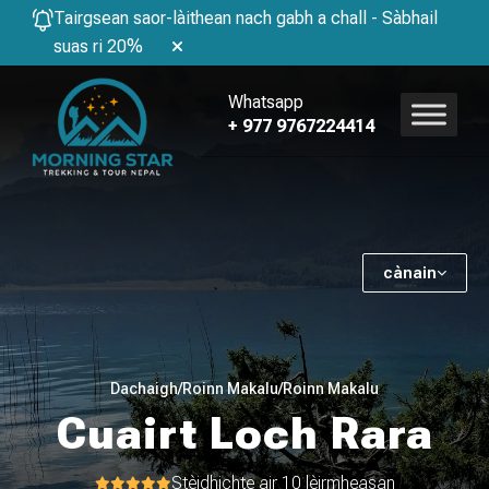
Tairgsean saor-làithean nach gabh a chall - Sàbhail
suas ri 20%
Whatsapp
+ 977 9767224414
cànain
Dachaigh
/
Roinn Makalu
/
Roinn Makalu
Cuairt Loch Rara
Stèidhichte air
10 lèirmheasan