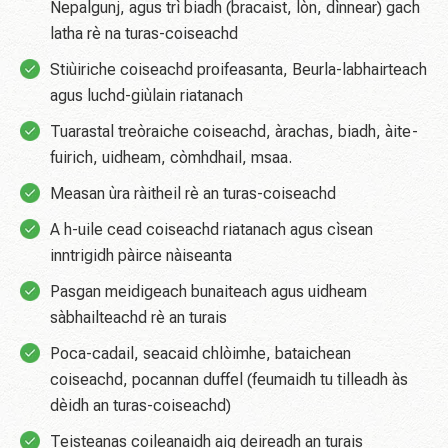
Nepalgunj, agus trì biadh (bracaist, lòn, dìnnear) gach
latha rè na turas-coiseachd
Stiùiriche coiseachd proifeasanta, Beurla-labhairteach
agus luchd-giùlain riatanach
Tuarastal treòraiche coiseachd, àrachas, biadh, àite-
fuirich, uidheam, còmhdhail, msaa.
Measan ùra ràitheil rè an turas-coiseachd
A h-uile cead coiseachd riatanach agus cìsean
inntrigidh pàirce nàiseanta
Pasgan meidigeach bunaiteach agus uidheam
sàbhailteachd rè an turais
Poca-cadail, seacaid chlòimhe, bataichean
coiseachd, pocannan duffel (feumaidh tu tilleadh às
dèidh an turas-coiseachd)
Teisteanas coileanaidh aig deireadh an turais