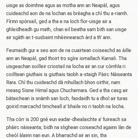
uisge as doimhne agus as motha ann an Neapàl, agus
cuideachd aon de na lochan as brèagha a chì thu a-riamh.
Fìrinn spòrsail, ged a tha e na loch fìor-uisge air a
ghleidheadh ​​gu math, chan eil beatha sam bith san uisge
air sgàth an t-susbaint mhèinnearach àrd a th’ ann.
Feumaidh gur e seo aon de na cuairtean coiseachd as àille
ann an Neapàl, gad thoirt tro sgìre iomallach Karnali. Tha
uisgeachan soilleir criostail na locha air an cur còmhla ri
coilltean giuthais is giuthais taobh a-staigh Pàirc Nàiseanta
Rara. Chì thu cuideachd dà mhullach bhon oirthir, nam
measg Sisne Himal agus Chuchemara. Ged a tha casg air
bàtaichean is snàmh san loch, faodaidh tu a dhol air turas
goirid marcachd timcheall a’ bhaile no ri taobh na locha.
Tha còrr is 200 gnè eun eadar-dhealaichte a’ fuireach sa
phàirc nàiseanta; bidh na slighean coiseachd againn làn de
cheòl àlainn nan eun. A bharrachd air an sin, tha