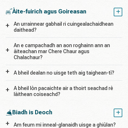
Àite-fuirich agus Goireasan
An urrainnear gabhail ri cuingealachaidhean
daithead?
An e campachadh an aon roghainn ann an
àiteachan mar Chere Chaur agus
Chalachaur?
A bheil dealan no uisge teth aig taighean-tì?
A bheil lòn pacaichte air a thoirt seachad rè
làithean coiseachd?
Biadh is Deoch
Am feum mi inneal-glanaidh uisge a ghiùlan?