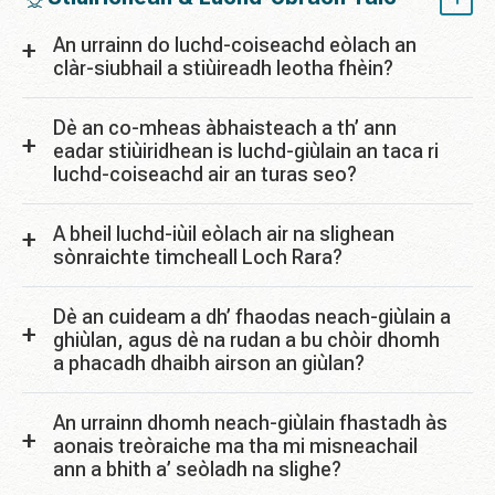
An urrainn do luchd-coiseachd eòlach an
clàr-siubhail a stiùireadh leotha fhèin?
Dè an co-mheas àbhaisteach a th’ ann
eadar stiùiridhean is luchd-giùlain an taca ri
luchd-coiseachd air an turas seo?
A bheil luchd-iùil eòlach air na slighean
sònraichte timcheall Loch Rara?
Dè an cuideam a dh’ fhaodas neach-giùlain a
ghiùlan, agus dè na rudan a bu chòir dhomh
a phacadh dhaibh airson an giùlan?
An urrainn dhomh neach-giùlain fhastadh às
aonais treòraiche ma tha mi misneachail
ann a bhith a’ seòladh na slighe?