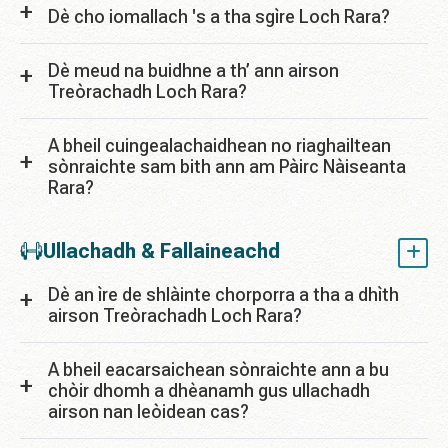
Dè cho iomallach 's a tha sgìre Loch Rara?
Dè meud na buidhne a th’ ann airson
Treòrachadh Loch Rara?
A bheil cuingealachaidhean no riaghailtean
sònraichte sam bith ann am Pàirc Nàiseanta
Rara?
Ullachadh & Fallaineachd
Dè an ìre de shlàinte chorporra a tha a dhìth
airson Treòrachadh Loch Rara?
A bheil eacarsaichean sònraichte ann a bu
chòir dhomh a dhèanamh gus ullachadh
airson nan leòidean cas?