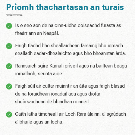
Prìomh thachartasan an turais
Is e seo aon de na cinn-uidhe coiseachd furasta as
fheàrr ann an Neapàl.
Faigh tlachd bho sheallaidhean farsaing bho iomadh
sealladh eadar-dhealaichte agus bho bheanntan àrda.
Rannsaich sgìre Karnali prìseil agus na bailtean beaga
iomallach, seunta aice.
Faigh sùil air cultar muinntir an àite agus faigh blasad
de na toraidhean ionadail aca agus diofar
sheòrsaichean de bhiadhan roinneil.
Caith latha timcheall air Loch Rara àlainn, a’ sgrùdadh
a’ bhaile agus an locha.