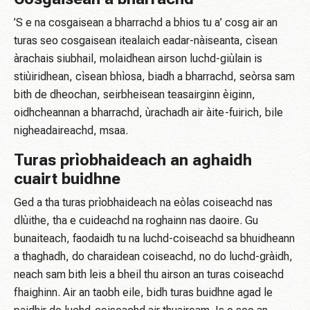
’S e na cosgaisean a bharrachd a bhios tu a’ cosg air an
turas seo cosgaisean itealaich eadar-nàiseanta, cìsean
àrachais siubhail, molaidhean airson luchd-giùlain is
stiùiridhean, cìsean bhìosa, biadh a bharrachd, seòrsa sam
bith de dheochan, seirbheisean teasairginn èiginn,
oidhcheannan a bharrachd, ùrachadh air àite-fuirich, bile
nigheadaireachd, msaa.
Turas prìobhaideach an aghaidh
cuairt buidhne
Ged a tha turas prìobhaideach na eòlas coiseachd nas
dlùithe, tha e cuideachd na roghainn nas daoire. Gu
bunaiteach, faodaidh tu na luchd-coiseachd sa bhuidheann
a thaghadh, do charaidean coiseachd, no do luchd-gràidh,
neach sam bith leis a bheil thu airson an turas coiseachd
fhaighinn. Air an taobh eile, bidh turas buidhne agad le