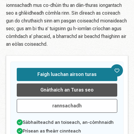
ionnsachadh mus co-dhùin thu an dàn-thuras iongantach
seo a ghlèidheadh ​​còmhla rinn. Sin dìreach as coireach
gun do chruthaich sinn am pasgan coiseachd mionaideach
seo; gus am bi thu a’ tuigsinn gu h-iomlan crìochan agus
còmhdach a’ phacaid, a bharrachd air beachd fhaighinn air
an eòlas coiseachd.
Faigh luachan airson turas
Gnàthaich an Turas seo
rannsachadh
Sàbhailteachd an toiseach, an-còmhnaidh
Prìsean as fheàrr cinnteach