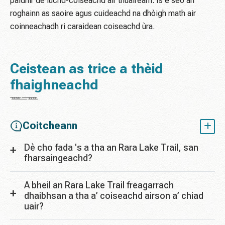
paidhir de luchd-coiseachd air thuaiream. Is e seo an
roghainn as saoire agus cuideachd na dhòigh math air
coinneachadh ri caraidean coiseachd ùra.
Ceistean as trice a thèid
fhaighneachd
Coitcheann
Dè cho fada 's a tha an Rara Lake Trail, san
fharsaingeachd?
A bheil an Rara Lake Trail freagarrach
dhaibhsan a tha a’ coiseachd airson a’ chiad
uair?