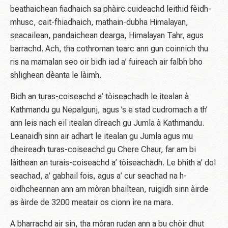
beathaichean fiadhaich sa phàirc cuideachd leithid fèidh-
mhusc, cait-fhiadhaich, mathain-dubha Himalayan,
seacailean, pandaichean dearga, Himalayan Tahr, agus
barrachd. Ach, tha cothroman tearc ann gun coinnich thu
ris na mamalan seo oir bidh iad a’ fuireach air falbh bho
shlighean dèanta le làimh.
Bidh an turas-coiseachd a’ tòiseachadh le itealan à
Kathmandu gu Nepalgunj, agus ’s e stad cudromach a th’
ann leis nach eil itealan dìreach gu Jumla à Kathmandu.
Leanaidh sinn air adhart le itealan gu Jumla agus mu
dheireadh turas-coiseachd gu Chere Chaur, far am bi
làithean an turais-coiseachd a’ tòiseachadh. Le bhith a’ dol
seachad, a’ gabhail fois, agus a’ cur seachad na h-
oidhcheannan ann am mòran bhailtean, ruigidh sinn àirde
as àirde de 3200 meatair os cionn ìre na mara.
A bharrachd air sin, tha mòran rudan ann a bu chòir dhut