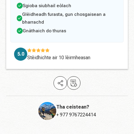
Sgioba siubhail eòlach
Glèidheadh ​​furasta, gun chosgaisean a
bharrachd
Gnàthaich do thuras
5.0
Stèidhichte air
10 lèirmheasan
Tha ceistean?
+ 977 9767224414