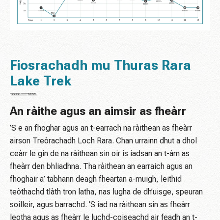
Fiosrachadh mu Thuras Rara
Lake Trek
An ràithe agus an aimsir as fheàrr
’S e an fhoghar agus an t-earrach na ràithean as fheàrr
airson Treòrachadh Loch Rara. Chan urrainn dhut a dhol
ceàrr le gin de na ràithean sin oir is iadsan an t-àm as
fheàrr den bhliadhna. Tha ràithean an earraich agus an
fhoghair a’ tabhann deagh fheartan a-muigh, leithid
teòthachd tlàth tron ​​latha, nas lugha de dh’uisge, speuran
soilleir, agus barrachd. ’S iad na ràithean sin as fheàrr
leotha agus as fheàrr le luchd-coiseachd air feadh an t-