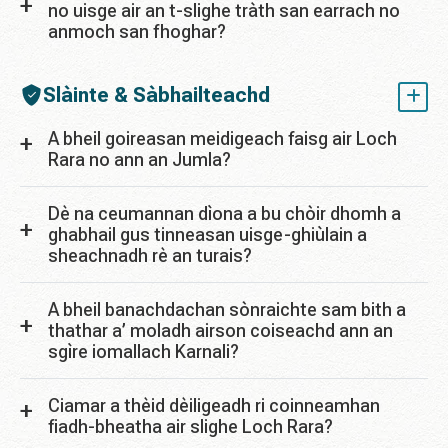
no uisge air an t-slighe tràth san earrach no
anmoch san fhoghar?
Slàinte & Sàbhailteachd
A bheil goireasan meidigeach faisg air Loch
Rara no ann an Jumla?
Dè na ceumannan dìona a bu chòir dhomh a
ghabhail gus tinneasan uisge-ghiùlain a
sheachnadh rè an turais?
A bheil banachdachan sònraichte sam bith a
thathar a’ moladh airson coiseachd ann an
sgìre iomallach Karnali?
Ciamar a thèid dèiligeadh ri coinneamhan
fiadh-bheatha air slighe Loch Rara?