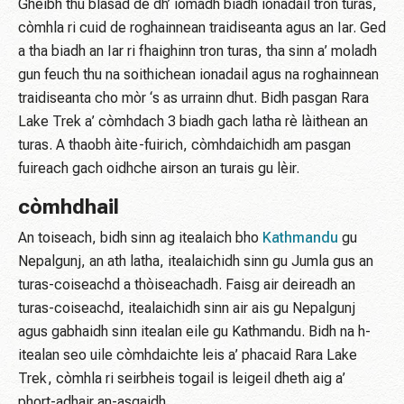
Gheibh thu blasad de dh’ iomadh biadh ionadail tron ​​turas,
còmhla ri cuid de roghainnean traidiseanta agus an Iar. Ged
a tha biadh an Iar ri fhaighinn tron ​​turas, tha sinn a’ moladh
gun feuch thu na soithichean ionadail agus na roghainnean
traidiseanta cho mòr ‘s as urrainn dhut. Bidh pasgan Rara
Lake Trek a’ còmhdach 3 biadh gach latha rè làithean an
turas. A thaobh àite-fuirich, còmhdaichidh am pasgan
fuireach gach oidhche airson an turais gu lèir.
còmhdhail
An toiseach, bidh sinn ag itealaich bho
Kathmandu
gu
Nepalgunj, an ath latha, itealaichidh sinn gu Jumla gus an
turas-coiseachd a thòiseachadh. Faisg air deireadh an
turas-coiseachd, itealaichidh sinn air ais gu Nepalgunj
agus gabhaidh sinn itealan eile gu Kathmandu. Bidh na h-
itealan seo uile còmhdaichte leis a’ phacaid Rara Lake
Trek, còmhla ri seirbheis togail is leigeil dheth aig a’
phort-adhair an-asgaidh.