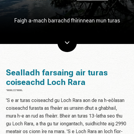
Faigh a-mach barrachd fhìrinnean mun turas
Sealladh farsaing air turas
coiseachd Loch Rara
’S e ar turas coiseachd gu Loch Rara aon de na h-eòlasan
coiseachd furasta as fheàrr as urrainn dhut a ghabhail,
mura h-e an rud as fheàrr. Bheir an turas 13-latha seo thu
gu Loch Rara, a tha gu tur iongantach, suidhichte aig 2990
meatair os cionn ìre na mara. ’S e Loch Rara an loch fìor-