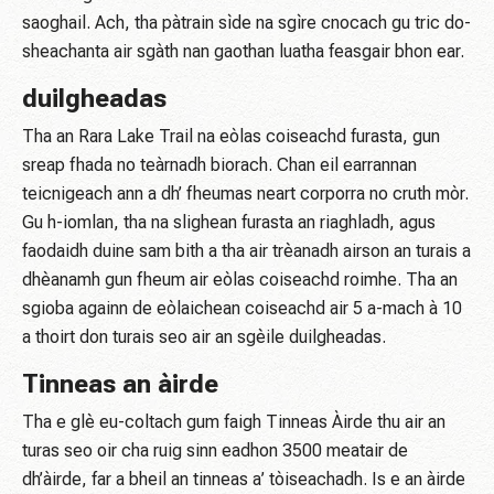
saoghail. Ach, tha pàtrain sìde na sgìre cnocach gu tric do-
sheachanta air sgàth nan gaothan luatha feasgair bhon ear.
duilgheadas
Tha an Rara Lake Trail na eòlas coiseachd furasta, gun
sreap fhada no teàrnadh biorach. Chan eil earrannan
teicnigeach ann a dh’ fheumas neart corporra no cruth mòr.
Gu h-iomlan, tha na slighean furasta an riaghladh, agus
faodaidh duine sam bith a tha air trèanadh airson an turais a
dhèanamh gun fheum air eòlas coiseachd roimhe. Tha an
sgioba againn de eòlaichean coiseachd air 5 a-mach à 10
a thoirt don turais seo air an sgèile duilgheadas.
Tinneas an àirde
Tha e glè eu-coltach gum faigh Tinneas Àirde thu air an
turas seo oir cha ruig sinn eadhon 3500 meatair de
dh’àirde, far a bheil an tinneas a’ tòiseachadh. Is e an àirde