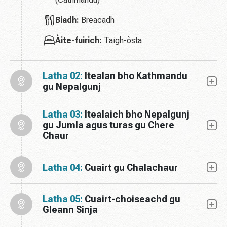
Biadh:
Breacadh
Àite-fuirich:
Taigh-òsta
Latha 02:
Itealan bho Kathmandu
gu Nepalgunj
Latha 03:
Itealaich bho Nepalgunj
gu Jumla agus turas gu Chere
Chaur
Latha 04:
Cuairt gu Chalachaur
Latha 05:
Cuairt-choiseachd gu
Gleann Sinja