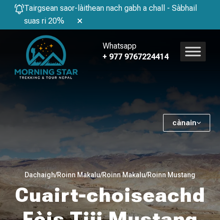
Tairgsean saor-làithean nach gabh a chall - Sàbhail
suas ri 20%
Whatsapp
+ 977 9767224414
cànain
Dachaigh
/
Roinn Makalu
/
Roinn Makalu
/
Roinn Mustang
Cuairt-choiseachd
Fèis Tiji Mustang