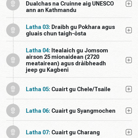
Dualchas na Cruinne aig UNESCO
ann an Kathmandu
Latha 03:
Draibh gu Pokhara agus
gluais chun taigh-òsta
Latha 04:
Itealaich gu Jomsom
airson 25 mionaidean (2720
meatairean) agus dràibheadh ​​​​​​
jeep gu Kagbeni
Latha 05:
Cuairt gu Chele/Tsaile
Latha 06:
Cuairt gu Syangmochen
Latha 07:
Cuairt gu Charang