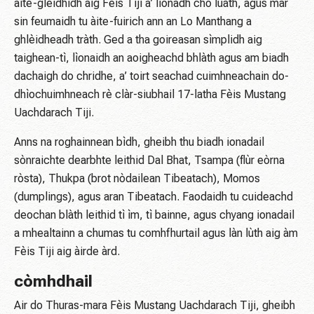
àite-glèidhidh aig Fèis Tiji a’ lìonadh cho luath, agus mar
sin feumaidh tu àite-fuirich ann an Lo Manthang a
ghlèidheadh ​​tràth. Ged a tha goireasan sìmplidh aig
taighean-tì, lìonaidh an aoigheachd bhlàth agus am biadh
dachaigh do chridhe, a’ toirt seachad cuimhneachain do-
dhìochuimhneach rè clàr-siubhail 17-latha Fèis Mustang
Uachdarach Tiji.
Anns na roghainnean bìdh, gheibh thu biadh ionadail
sònraichte dearbhte leithid Dal Bhat, Tsampa (flùr eòrna
ròsta), Thukpa (brot nòdailean Tibeatach), Momos
(dumplings), agus aran Tibeatach. Faodaidh tu cuideachd
deochan blàth leithid tì ìm, tì bainne, agus chyang ionadail
a mhealtainn a chumas tu comhfhurtail agus làn lùth aig àm
Fèis Tiji aig àirde àrd.
còmhdhail
Air do Thuras-mara Fèis Mustang Uachdarach Tiji, gheibh