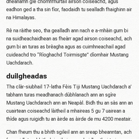
dhèanamh glè chomhfhurtail airson coiseachd, agus
eadhon ged a tha sin fìor, faodaidh tu sealladh fhaighinn air
na Himalayas.
Rè na ràithe seo, tha gealladh ann nach e a-mhàin gum bi
na suidheachaidhean as fheàrr agad airson coiseachd, ach
gum bi an turas as brèagha agus as cuimhneachail agad
cuideachd tro “Rìoghachd Toirmisgte” dìomhair Mustang
Uachdarach.
duilgheadas
Tha clàr-siubhail 17-latha Fèis Tiji Mustang Uachdarach a’
tabhann turas meadhanach dùbhlanach ann an sgìre
Mustang Uachdarach ann an Neapàl. Bidh thu an sàs ann an
cuairtean coiseachd làitheil a mhaireas 5 gu 7 uairean a
thìde agus ruigidh tu an àirde as àirde de mu 4200 meatair.
Chan fheum thu a bhith sgileil ann an sreap bheanntan, ach