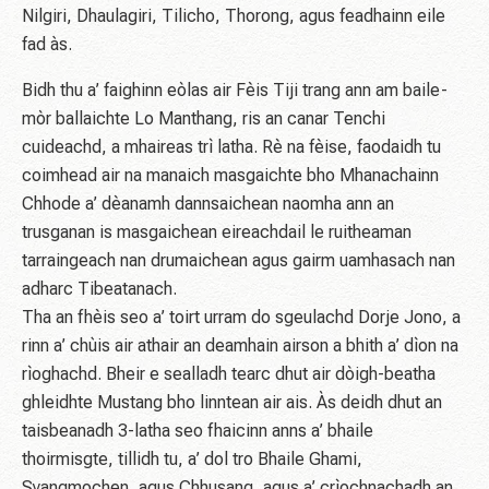
Nilgiri, Dhaulagiri, Tilicho, Thorong, agus feadhainn eile
fad às.
Bidh thu a’ faighinn eòlas air Fèis Tiji trang ann am baile-
mòr ballaichte Lo Manthang, ris an canar Tenchi
cuideachd, a mhaireas trì latha. Rè na fèise, faodaidh tu
coimhead air na manaich masgaichte bho Mhanachainn
Chhode a’ dèanamh dannsaichean naomha ann an
trusganan is masgaichean eireachdail le ruitheaman
tarraingeach nan drumaichean agus gairm uamhasach nan
adharc Tibeatanach.
Tha an fhèis seo a’ toirt urram do sgeulachd Dorje Jono, a
rinn a’ chùis air athair an deamhain airson a bhith a’ dìon na
rìoghachd. Bheir e sealladh tearc dhut air dòigh-beatha
ghleidhte Mustang bho linntean air ais. Às deidh dhut an
taisbeanadh 3-latha seo fhaicinn anns a’ bhaile
thoirmisgte, tillidh tu, a’ dol tro Bhaile Ghami,
Syangmochen, agus Chhusang, agus a’ crìochnachadh an