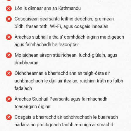
Lòn is dìnnear ann an Kathmandu
Cosgaisean pearsanta leithid deochan, greimean-
bìdh, frasan teth, Wi-Fi, agus cosgais innealan
Àrachas siubhail a tha a’ còmhdach èiginn meidigeach
agus falmhachadh heileacoptair
Molaidhean airson stiùiridhean, luchd-giùlain, agus
draibhearan
Oidhcheannan a bharrachd ann an taigh-òsta air
adhbhrachadh le dàil air itealan, ruighinn tràth no falbh
fadalach
Àrachas Siubhail Pearsanta agus falmhachadh
teasairginn èiginn
Cosgais a bharrachd air adhbhrachadh le buaireadh
nàdarra no poilitigeach taobh a-muigh ar smachd