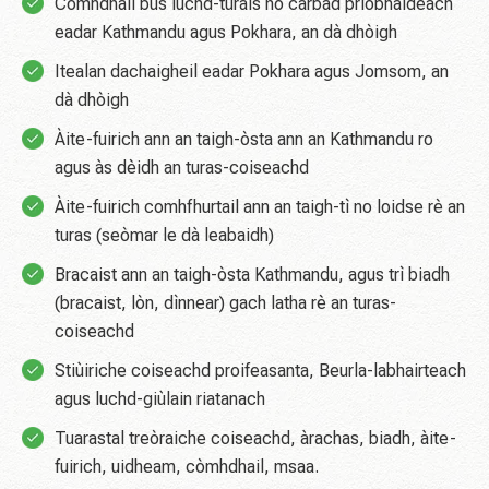
Còmhdhail bus luchd-turais no carbad prìobhaideach
eadar Kathmandu agus Pokhara, an dà dhòigh
Itealan dachaigheil eadar Pokhara agus Jomsom, an
dà dhòigh
Àite-fuirich ann an taigh-òsta ann an Kathmandu ro
agus às dèidh an turas-coiseachd
Àite-fuirich comhfhurtail ann an taigh-tì no loidse rè an
turas (seòmar le dà leabaidh)
Bracaist ann an taigh-òsta Kathmandu, agus trì biadh
(bracaist, lòn, dìnnear) gach latha rè an turas-
coiseachd
Stiùiriche coiseachd proifeasanta, Beurla-labhairteach
agus luchd-giùlain riatanach
Tuarastal treòraiche coiseachd, àrachas, biadh, àite-
fuirich, uidheam, còmhdhail, msaa.