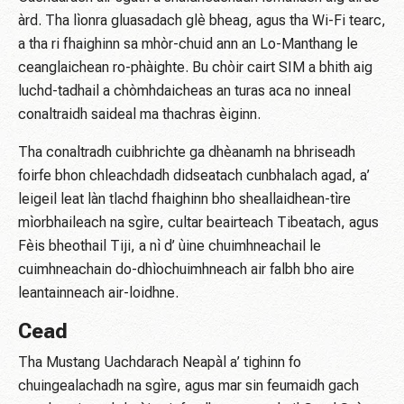
àrd. Tha lìonra gluasadach glè bheag, agus tha Wi-Fi tearc,
a tha ri fhaighinn sa mhòr-chuid ann an Lo-Manthang le
ceanglaichean ro-phàighte. Bu chòir cairt SIM a bhith aig
luchd-tadhail a chòmhdaicheas an turas aca no inneal
conaltraidh saideal ma thachras èiginn.
Tha conaltradh cuibhrichte ga dhèanamh na bhriseadh
foirfe bhon chleachdadh didseatach cunbhalach agad, a’
leigeil leat làn tlachd fhaighinn bho sheallaidhean-tìre
mìorbhaileach na sgìre, cultar beairteach Tibeatach, agus
Fèis bheothail Tiji, a nì d’ ùine chuimhneachail le
cuimhneachain do-dhìochuimhneach air falbh bho aire
leantainneach air-loidhne.
Cead
Tha Mustang Uachdarach Neapàl a’ tighinn fo
chuingealachadh na sgìre, agus mar sin feumaidh gach