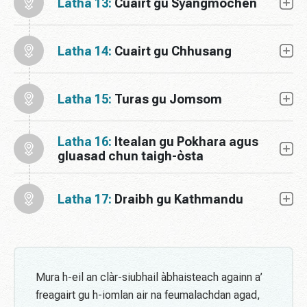
Latha 13:
Cuairt gu Syangmochen
Latha 14:
Cuairt gu Chhusang
Latha 15:
Turas gu Jomsom
Latha 16:
Itealan gu Pokhara agus
gluasad chun taigh-òsta
Latha 17:
Draibh gu Kathmandu
Mura h-eil an clàr-siubhail àbhaisteach againn a’
freagairt gu h-iomlan air na feumalachdan agad,