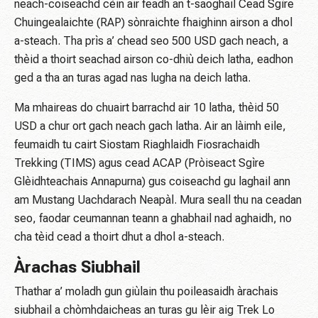
neach-coiseachd cèin air feadh an t-saoghail Cead Sgìre
Chuingealaichte (RAP) sònraichte fhaighinn airson a dhol
a-steach. Tha prìs a’ chead seo 500 USD gach neach, a
thèid a thoirt seachad airson co-dhiù deich latha, eadhon
ged a tha an turas agad nas lugha na deich latha.
Ma mhaireas do chuairt barrachd air 10 latha, thèid 50
USD a chur ort gach neach gach latha. Air an làimh eile,
feumaidh tu cairt Siostam Riaghlaidh Fiosrachaidh
Trekking (TIMS) agus cead ACAP (Pròiseact Sgìre
Glèidhteachais Annapurna) gus coiseachd gu laghail ann
am Mustang Uachdarach Neapàl. Mura seall thu na ceadan
seo, faodar ceumannan teann a ghabhail nad aghaidh, no
cha tèid cead a thoirt dhut a dhol a-steach.
Àrachas Siubhail
Thathar a’ moladh gun giùlain thu poileasaidh àrachais
siubhail a chòmhdaicheas an turas gu lèir aig Trek Lo