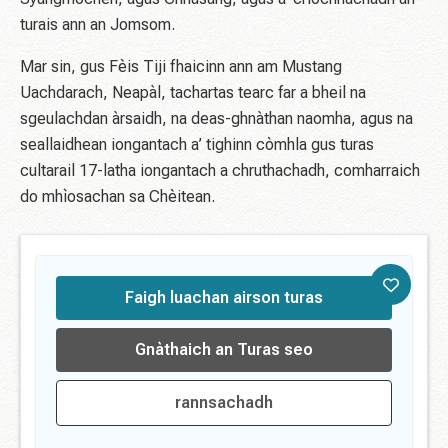
turais ann an Jomsom.
Mar sin, gus Fèis Tiji fhaicinn ann am Mustang
Uachdarach, Neapàl, tachartas tearc far a bheil na
sgeulachdan àrsaidh, na deas-ghnàthan naomha, agus na
seallaidhean iongantach a’ tighinn còmhla gus turas
cultarail 17-latha iongantach a chruthachadh, comharraich
do mhìosachan sa Chèitean.
Faigh luachan airson turas
Gnàthaich an Turas seo
rannsachadh