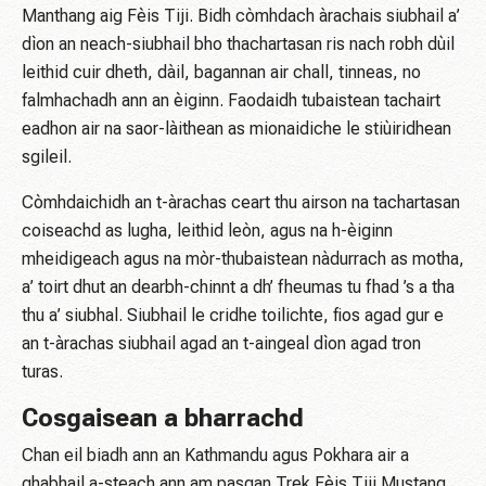
Manthang aig Fèis Tiji. Bidh còmhdach àrachais siubhail a’
dìon an neach-siubhail bho thachartasan ris nach robh dùil
leithid cuir dheth, dàil, bagannan air chall, tinneas, no
falmhachadh ann an èiginn. Faodaidh tubaistean tachairt
eadhon air na saor-làithean as mionaidiche le stiùiridhean
sgileil.
Còmhdaichidh an t-àrachas ceart thu airson na tachartasan
coiseachd as lugha, leithid leòn, agus na h-èiginn
mheidigeach agus na mòr-thubaistean nàdurrach as motha,
a’ toirt dhut an dearbh-chinnt a dh’ fheumas tu fhad ’s a tha
thu a’ siubhal. Siubhail le cridhe toilichte, fios agad gur e
an t-àrachas siubhail agad an t-aingeal dìon agad tron ​​
turas.
Cosgaisean a bharrachd
Chan eil biadh ann an Kathmandu agus Pokhara air a
ghabhail a-steach ann am pasgan Trek Fèis Tiji Mustang