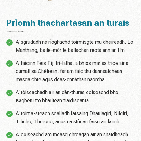
Prìomh thachartasan an turais
A’ sgrùdadh na rìoghachd toirmisgte mu dheireadh, Lo
Manthang, baile-mòr le ballachan reòta ann an tìm
A’ faicinn Fèis Tiji trì-latha, a bhios mar as trice air a
cumail sa Chèitean, far am faic thu dannsaichean
masgaichte agus deas-ghnàthan naomha
A’ tòiseachadh air an dàn-thuras coiseachd bho
Kagbeni tro bhailtean traidiseanta
A’ toirt a-steach sealladh farsaing Dhaulagiri, Nilgiri,
Tilicho, Thorong, agus na stùcan faisg air làimh
A’ coiseachd am measg chreagan air an snaidheadh ​​