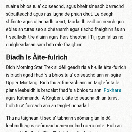
nuair a bhios tu a’ coiseachd, agus bheir sìneadh barrachd
sùbailteachd agus nas lugha de phian dhut. Le deagh
shlàinte agus ullachadh ceart, faodaidh eadhon neach gun
eòlas an turas seo a dhèanamh agus tlachd fhaighinn às an
t-sealladh-tìre àlainn agus Fèis bheothail Tiji gun fallas no
duilgheadasan sam bith eile fhaighinn.
Biadh is Àite-fuirich
Bidh Morning Star Trek a’ dèiligeadh ris a h-uile àite-fuirich
is biadh agad fhad ’s a bhios tu a’ coiseachd ann an sgìre
Upper Mustang. Bidh thu a’ fuireach ann an taigh-òsta le
plana leabaidh is bracaist fhad ’s a bhios tu ann.
Pokhara
agus Kathmandu. À Kagbeni, àite tòiseachaidh an turas,
bidh tu a’ fuireach ann an taigh-tì ionadail.
Tha na taighean-tì seo a’ tabhann seòmar glan le dà
leabaidh agus seòmraichean-ionnlaid co-roinnte. Bidh an