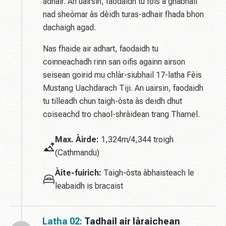
adhair. An uairsin, faodaidh tu fois a ghabhail
nad sheòmar às dèidh turas-adhair fhada bhon
dachaigh agad.
Nas fhaide air adhart, faodaidh tu
coinneachadh rinn san oifis againn airson
seisean goirid mu chlàr-siubhail 17-latha Fèis
Mustang Uachdarach Tiji. An uairsin, faodaidh
tu tilleadh chun taigh-òsta às deidh dhut
coiseachd tro chaol-shràidean trang Thamel.
Max. Àirde:
1,324m/4,344 troigh
(Cathmandu)
Àite-fuirich:
Taigh-òsta àbhaisteach le
leabaidh is bracaist
Latha 02:
Tadhail air làraichean