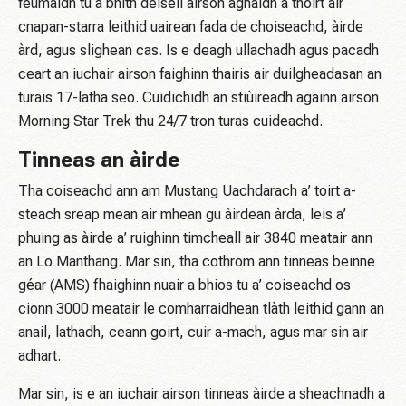
feumaidh tu a bhith deiseil airson aghaidh a thoirt air
cnapan-starra leithid uairean fada de choiseachd, àirde
àrd, agus slighean cas. Is e deagh ullachadh agus pacadh
ceart an iuchair airson faighinn thairis air duilgheadasan an
turais 17-latha seo. Cuidichidh an stiùireadh againn airson
Morning Star Trek thu 24/7 tron ​​turas cuideachd.
Tinneas an àirde
Tha coiseachd ann am Mustang Uachdarach a’ toirt a-
steach sreap mean air mhean gu àirdean àrda, leis a’
phuing as àirde a’ ruighinn timcheall air 3840 meatair ann
an Lo Manthang. Mar sin, tha cothrom ann tinneas beinne
géar (AMS) fhaighinn nuair a bhios tu a’ coiseachd os
cionn 3000 meatair le comharraidhean tlàth leithid gann an
anail, lathadh, ceann goirt, cuir a-mach, agus mar sin air
adhart.
Mar sin, is e an iuchair airson tinneas àirde a sheachnadh a