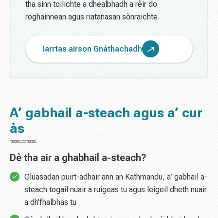
tha sinn toilichte a dhealbhadh a rèir do
roghainnean agus riatanasan sònraichte.
Iarrtas airson Gnàthachadh
A’ gabhail a-steach agus a’ cur
às
Dè tha air a ghabhail a-steach?
Gluasadan puirt-adhair ann an Kathmandu, a’ gabhail a-
steach togail nuair a ruigeas tu agus leigeil dheth nuair
a dh’fhalbhas tu