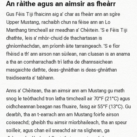
An ràithe agus an aimsir as fheàrr
Gus Fèis Tiji fhaicinn aig a’ char as fheàrr ann an sgìre
Upper Mustang, rachaibh chun na fèise ann an Lo
Manthang timcheall air meadhan a’ Chèitein. ’S e Fèis Tiji
dhathte, leis a’ mhòr-chuid de thachartasan is
ghnìomhachdan, am prìomh àite tarraingeach. ’S e fìor
fhèisd a th’ ann airson nan sùilean, nan cluasan is an anama
a tha an comharrachadh trì latha de dhannsaichean
masgaichte dathte, deas-ghnàthan is deas-ghnàthan
traidiseanta a’ tabhann.
Anns a’ Chèitean, tha an aimsir ann am Mustang gu math
snog le teòthachd tron ​​latha timcheall air 70°F (21°C) agus
oidhcheannan beagan nas fhuaire, faisg air 55°F (13°C). Gu
dearbh, tha an t-earrach ann am Mustang foirfe airson
coiseachd; gheibh thu aimsir mìorbhaileach, tha an speur
soilleir, agus chan eil sneachd air na slighean, ga