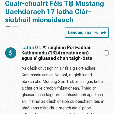
Cuair-chuairt Fèis Tiji Mustang
Uachdarach 17 latha Clàr-
siubhail mionaideach
Leudaich na h-uile
Latha 01:
A’ ruighinn Port-adhair
Kathmandu (1324 meatairean)
agus a’ gluasad chun taigh-òsta
Às dèidh dhut tighinn air tìr aig Port-adhair
Kathmandu ann an Neapàl, ruigidh luchd-
obrach bho Morning Star Trek an sin gus fàilte
a chur ort le craobh-fhlùraichean. Thèid an
gluasad chun taigh-òsta àbhaisteach agad ann
an Thamel às dèidh dhaibh cuideachadh leis a’
phròiseas clàraidh-a-steach aig a’ phort-