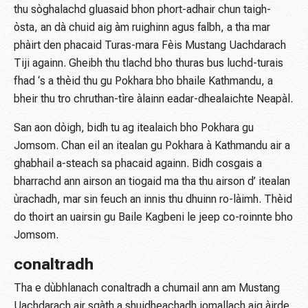
thu sòghalachd gluasaid bhon phort-adhair chun taigh-
òsta, an dà chuid aig àm ruighinn agus falbh, a tha mar
phàirt den phacaid Turas-mara Fèis Mustang Uachdarach
Tiji againn. Gheibh thu tlachd bho thuras bus luchd-turais
fhad ‘s a thèid thu gu Pokhara bho bhaile Kathmandu, a
bheir thu tro chruthan-tìre àlainn eadar-dhealaichte Neapàl.
San aon dòigh, bidh tu ag itealaich bho Pokhara gu
Jomsom. Chan eil an itealan gu Pokhara à Kathmandu air a
ghabhail a-steach sa phacaid againn. Bidh cosgais a
bharrachd ann airson an tiogaid ma tha thu airson d’ itealan
ùrachadh, mar sin feuch an innis thu dhuinn ro-làimh. Thèid
do thoirt an uairsin gu Baile Kagbeni le jeep co-roinnte bho
Jomsom.
conaltradh
Tha e dùbhlanach conaltradh a chumail ann am Mustang
Uachdarach air sgàth a shuidheachadh iomallach aig àirde