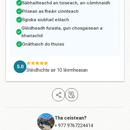
Sàbhailteachd an toiseach, an-còmhnaidh
Prìsean as fheàrr cinnteach
Sgioba siubhail eòlach
Glèidheadh ​​furasta, gun chosgaisean a
bharrachd
Gnàthaich do thuras
5.0
Stèidhichte air
10 lèirmheasan
Tha ceistean?
+ 977 9767224414