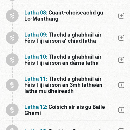
Latha 08:
Cuairt-choiseachd gu
Lo-Manthang
Latha 09:
Tlachd a ghabhail air
Fèis Tiji airson a’ chiad latha
Latha 10:
Tlachd a ghabhail air
Fèis Tiji airson an dàrna latha
Latha 11:
Tlachd a ghabhail air
Fèis Tiji airson an 3mh latha/an
latha mu dheireadh
Latha 12:
Coisich air ais gu Baile
Ghami