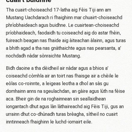
Tha cuairt-choiseachd 17-latha aig Fèis Tiji ann am
Mustang Uachdarach ri fhaighinn mar chuairt-choiseachd
phrìobhaideach agus buidhne. Le cuairtean-choiseachd
prìobhaideach, faodaidh tu coiseachd aig do astar fhèin,
fuireach beagan nas fhaide aig àiteachan àlainn, agus turas
a bhith agad a tha nas gnàthaichte agus nas pearsanta, a’
nochdadh nàdar sònraichte Mustang.
Bidh daoine a tha dèidheil air nàdar agus a bhios a’
coiseachd còmhla air an toirt nas fhaisge air a chèile le
eòlas co-roinnte, a leigeas leotha a dhol an sàs gu
domhainn anns na sgeulachdan, an gàire agus lùth na fèise
aca. Bheir gin de na roghainnean sin seallaidhean
iongantach dhut agus làn làthaireachd aig Fèis Tiji, gus an
urrainn dhut co-dhùnadh turas brèagha, sìtheil no cuairt
inntinneach fhaighinn le luchd-iomairt eile.