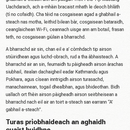
Uachdarach, ach a-mhàin bracaist mhath le deoch bhlàth
(tì no cofaidh). Cha tèid na cosgaisean agad a ghabhail a-
steach nas motha, leithid bilean bàr, cosgaisean bataraidh,
ceanglaichean Wi-Fi, ceannach uisge ann am botail, frasan
teth, no cosgaisean giùlain a bharrachd.
A bharrachd air sin, chan eil e a’ còmhdach tip airson
stiùiridhean agus luchd-obrach, rud a tha àbhaisteach. A
bharrachd air an sin, feumaidh tu pàigheadh ​​airson àrachas
siubhail, itealan dachaigheil eadar Kathmandu agus
Pokhara, agus cìsean inntrigidh airson turasachd,
manachainnean, togail dhealbhan, agus bhideothan. Bidh
uallach ort fhèin airson pàigheadh ​​airson seirbheisean a
bharrachd nach eil air an toirt a-steach san earrann “A’
gabhail a-steach”.
Turas prìobhaideach an aghaidh
cuairt buidhne