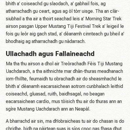
bhith a’ coiseachd gu slaodach, a’ gabhail fois, ag
atharrachadh gu ceart, agus ag òl tòrr uisge. Tha an clàr-
siubhail a tha air a thoirt seachad leis a’ Morning Star Trek
airson pasgan Upper Mustang Tiji Festival Trek a’ leigeil le
fois gu leòr aig gach stad, a’ dèanamh cinnteach gu bheil a’
bhodhaig ag atharrachadh gu nàdarrach.
Ullachadh agus Fallaineachd
Ma tha thu airson a dhol air Treòrachadh Fèis Tiji Mustang
Uachdarach, a tha aithnichte mar dhàn-thuras meadhanach
iom-fhillte, feumaidh tu obrachadh air do sheasmhachd le
bhith a’ dèanamh eacarsaichean aotrom cunbhalach leithid
coiseachd, gluasad, ruith, baidhsagal, no beagan
eacarsaichean cardio, mus tòisich thu air do thuras ann an
sgìre Mustang Uachdarach ann an Neapàl.
A bharrachd air sin, ma dh’obraicheas tu air do chasan is do
chridhe, bidh na pàirtean suas is sìos cnoc nas fhasa dhut