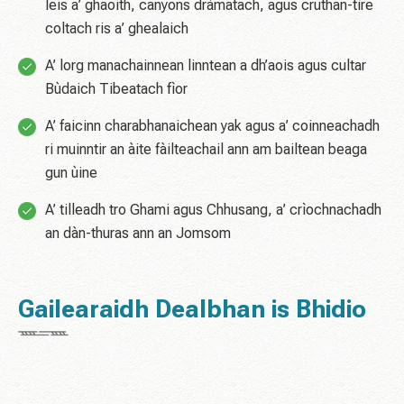
leis a’ ghaoith, canyons dràmatach, agus cruthan-tìre
coltach ris a’ ghealaich
A’ lorg manachainnean linntean a dh’aois agus cultar
Bùdaich Tibeatach fìor
A’ faicinn charabhanaichean yak agus a’ coinneachadh
ri muinntir an àite fàilteachail ann am bailtean beaga
gun ùine
A’ tilleadh tro Ghami agus Chhusang, a’ crìochnachadh
an dàn-thuras ann an Jomsom
Gailearaidh Dealbhan is Bhidio