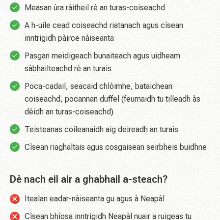
Measan ùra ràitheil rè an turas-coiseachd
A h-uile cead coiseachd riatanach agus cìsean
inntrigidh pàirce nàiseanta
Pasgan meidigeach bunaiteach agus uidheam
sàbhailteachd rè an turais
Poca-cadail, seacaid chlòimhe, bataichean
coiseachd, pocannan duffel (feumaidh tu tilleadh às
dèidh an turas-coiseachd)
Teisteanas coileanaidh aig deireadh an turais
Cìsean riaghaltais agus cosgaisean seirbheis buidhne
Dè nach eil air a ghabhail a-steach?
Itealan eadar-nàiseanta gu agus à Neapàl
Cìsean bhìosa inntrigidh Neapàl nuair a ruigeas tu