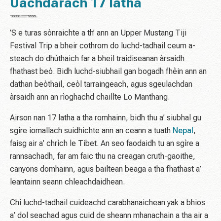
Uachdarach 17 latha
’S e turas sònraichte a th’ ann an Upper Mustang Tiji
Festival Trip a bheir cothrom do luchd-tadhail ceum a-
steach do dhùthaich far a bheil traidiseanan àrsaidh
fhathast beò. Bidh luchd-siubhail gan bogadh fhèin ann an
dathan beòthail, ceòl tarraingeach, agus sgeulachdan
àrsaidh ann an rìoghachd chaillte Lo Manthang.
Airson nan 17 latha a tha romhainn, bidh thu a’ siubhal gu
sgìre iomallach suidhichte ann an ceann a tuath
Nepal
,
faisg air a’ chrìch le Tibet. An seo faodaidh tu an sgìre a
rannsachadh, far am faic thu na creagan cruth-gaoithe,
canyons domhainn, agus bailtean beaga a tha fhathast a’
leantainn seann chleachdaidhean.
Chì luchd-tadhail cuideachd carabhanaichean yak a bhios
a’ dol seachad agus cuid de sheann mhanachain a tha air a