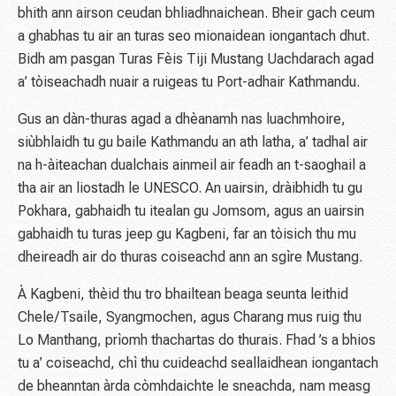
bhith ann airson ceudan bhliadhnaichean. Bheir gach ceum
a ghabhas tu air an turas seo mionaidean iongantach dhut.
Bidh am pasgan Turas Fèis Tiji Mustang Uachdarach agad
a’ tòiseachadh nuair a ruigeas tu Port-adhair Kathmandu.
Gus an dàn-thuras agad a dhèanamh nas luachmhoire,
siùbhlaidh tu gu baile Kathmandu an ath latha, a’ tadhal air
na h-àiteachan dualchais ainmeil air feadh an t-saoghail a
tha air an liostadh le UNESCO. An uairsin, dràibhidh tu gu
Pokhara, gabhaidh tu itealan gu Jomsom, agus an uairsin
gabhaidh tu turas jeep gu Kagbeni, far an tòisich thu mu
dheireadh air do thuras coiseachd ann an sgìre Mustang.
À Kagbeni, thèid thu tro bhailtean beaga seunta leithid
Chele/Tsaile, Syangmochen, agus Charang mus ruig thu
Lo Manthang, prìomh thachartas do thurais. Fhad ’s a bhios
tu a’ coiseachd, chì thu cuideachd seallaidhean iongantach
de bheanntan àrda còmhdaichte le sneachda, nam measg