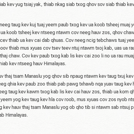
ab kev yug tsiaj yak, thiab nkag siab txog qhov sov siab thiab kev
v neeg taug kev kuj tuaj yeem paub txog kev ua koob tsheej muaj y
v ua koob tsheej kev ntseeg ntawm cov neeg hauv zos, qhov cha
v cev thiab ua kev cai dab qhuas. Cov neeg ncig tebchaws tuaj y
ov thiab mus xyuas cov tsev teev ntuj ntawm txoj kab, uas ua ra
haj chaw. Cov kev paub txog kab lis kev cai zoo li no ua rau muaj 
iab kev ntseeg hauv Himalayas.
v thaj tsam Manaslu yog qhov sib npaug ntawm kev taug txuj kev 
 neeg qhia kev paub zoo thiab pab pawg txhawb nqa yuav taug kev h
eg taug kev kawm txog kab lis kev cai hauv zos, thiab ua kom q
 yeem yog kev taug kev hla cov roob, mus xyuas cov zos nyob nts
 kev hauv thaj tsam Manaslu yog ob qho tib si ntawm sab ntsuj pl
​qab Himalayas.