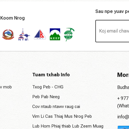
Sau npe yuav 
Koom Nrog
Morn
Tuam txhab Info
ev mob
Txog Peb - CHG
Budha
Peb Pab Neeg
+ 97
(What
Cov ntaub ntawv raug cai
Vim Li Cas Thiaj Mus Nrog Peb
info@
Lub Hom Phiaj thiab Lub Zeem Muag