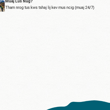
Muaj Lus Nug?
Tham nrog tus kws tshaj lij kev mus ncig (muaj 24/7)