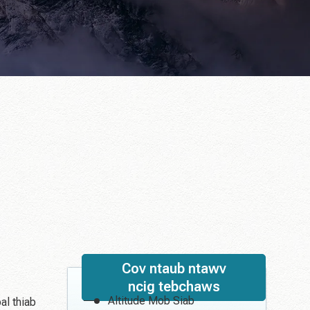
Cov ntaub ntawv
ncig tebchaws
Altitude Mob Siab
l thiab