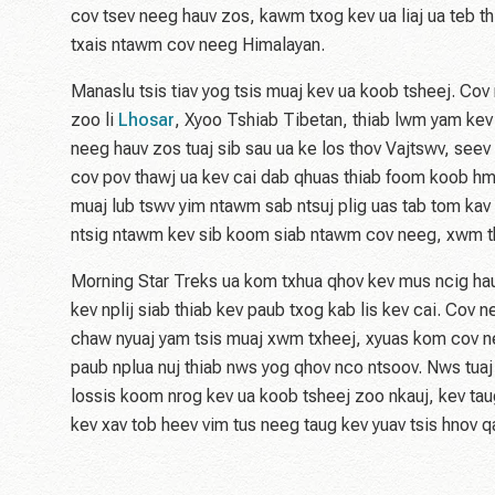
cov tsev neeg hauv zos, kawm txog kev ua liaj ua teb thi
txais ntawm cov neeg Himalayan.
Manaslu tsis tiav yog tsis muaj kev ua koob tsheej. Co
zoo li
Lhosar
, Xyoo Tshiab Tibetan, thiab lwm yam ke
neeg hauv zos tuaj sib sau ua ke los thov Vajtswv, see
cov pov thawj ua kev cai dab qhuas thiab foom koob hmo
muaj lub tswv yim ntawm sab ntsuj plig uas tab tom kav t
ntsig ntawm kev sib koom siab ntawm cov neeg, xwm th
Morning Star Treks ua kom txhua qhov kev mus ncig hau
kev nplij siab thiab kev paub txog kab lis kev cai. Cov
chaw nyuaj yam tsis muaj xwm txheej, xyuas kom cov ne
paub nplua nuj thiab nws yog qhov nco ntsoov. Nws tuaj
lossis koom nrog kev ua koob tsheej zoo nkauj, kev taug
kev xav tob heev vim tus neeg taug kev yuav tsis hnov ​​​​​