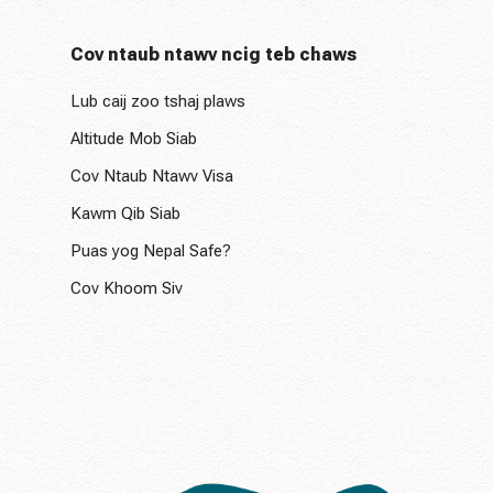
Cov ntaub ntawv ncig teb chaws
Lub caij zoo tshaj plaws
Altitude Mob Siab
Cov Ntaub Ntawv Visa
Kawm Qib Siab
Puas yog Nepal Safe?
Cov Khoom Siv