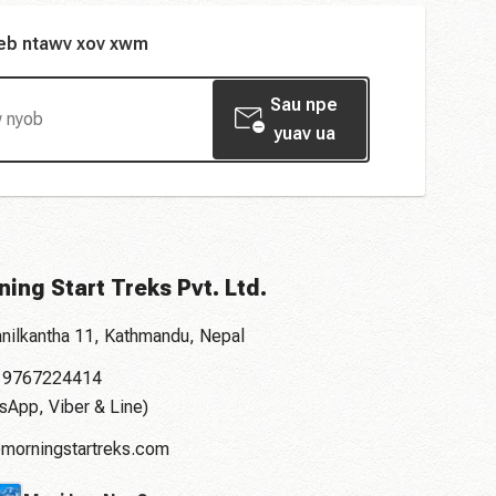
peb ntawv xov xwm
Sau npe
yuav ua
ing Start Treks Pvt. Ltd.
nilkantha 11, Kathmandu, Nepal
7 9767224414
sApp, Viber & Line)
morningstartreks.com