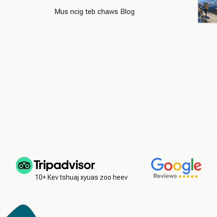
Mus ncig teb chaws Blog
10+ Kev tshuaj xyuas zoo heev