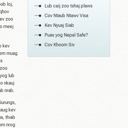
ob loj,
Lub caij zoo tshaj plaws
 qhov
Cov Ntaub Ntawv Visa
Kev zoo
Kev Nyuaj Siab
oo meej
Puas yog Nepal Safe?
Cov Khoom Siv
b kev
zeem muag
us
 zoo
yog lub
oo nkauj
ab nrab.
Gurungs,
taug kev
a, thiab
oom nrog