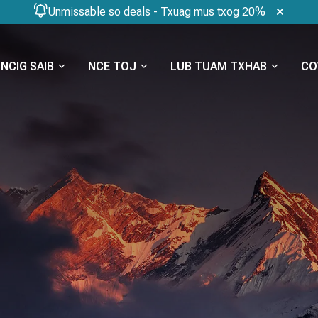
Unmissable so deals - Txuag mus txog 20%
NCIG SAIB
NCE TOJ
LUB TUAM TXHAB
CO