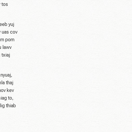
 tos
eeb yuj
w uas cov
eem pom
u lawv
txiaj
nyuaj,
la thaj
hov kev
iag to,
ig thiab