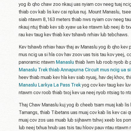
yog ib qho chaw zoo nkauj uas nyiam cov neeg tuaj ncig
thiab cov kab lis kev cai nplua nuj. Mount Manaslu, tsee
siab ntawm 8,163 meters thiab nws nyiam cov neeg taug
nkauj ntuj thiab kev sib xyaw ua ke ntawm lub neej ib
rau kev taug kev thiab kev tshawb nrhiav lub tebchaws.
Kev tshawb nrhiav hauv thaj av Manaslu yog ib qho kev 
mus ncig ua si hla cov hav zoov uas tsis tau kov yeej, 
panoramic ntawm
Manaslu
thiab lwm lub roob nyob ib p
Manaslu Trek thiab Annapurna Circuit mus ncig ua si
heev thiab muab kev hla kev siab nyuaj, hav dej khov, t
Manaslu Larkya La Pass Trek
yog cov kev taug kev luv
ntawm cov roob thiab txoj kev ua neej nyob ntsiag to 
Thaj Chaw Manaslu kuj yog ib cheeb tsam muaj kab lis k
Tamangs, thiab Tibetans uas muaj cov kab lis kev cai q
muaj cov zos uas muab lub sijhawm tshwj xeeb los pom 
lub neej txhua hnub uas tsis tau hloov pauv ntau nta