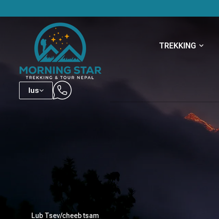
TREKKING
lus
Lub Tsev
/
cheeb tsam