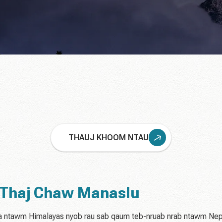
THAUJ KHOOM NTAU
g Thaj Chaw Manaslu
a ntawm Himalayas nyob rau sab qaum teb-nruab nrab ntawm Nepa