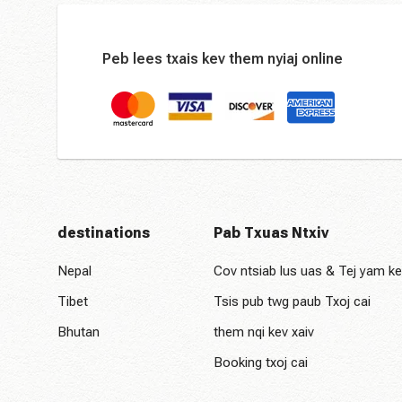
Peb lees txais kev them nyiaj online
destinations
Pab Txuas Ntxiv
Nepal
Cov ntsiab lus uas & Tej yam k
Tibet
Tsis pub twg paub Txoj cai
Bhutan
them nqi kev xaiv
Booking txoj cai