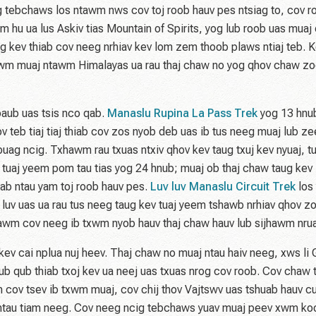
 tebchaws los ntawm nws cov toj roob hauv pes ntsiag to, cov ro
m hu ua lus Askiv tias Mountain of Spirits, yog lub roob uas muaj
 kev thiab cov neeg nrhiav kev lom zem thoob plaws ntiaj teb. 
 txwm muaj ntawm Himalayas ua rau thaj chaw no yog qhov chaw z
paub uas tsis nco qab.
Manaslu Rupina La Pass Trek
yog 13 hnu
cov teb tiaj tiaj thiab cov zos nyob deb uas ib tus neeg muaj lub 
uag ncig. Txhawm rau txuas ntxiv qhov kev taug txuj kev nyuaj, t
tuaj yeem pom tau tias yog 24 hnub; muaj ob thaj chaw taug kev
hiab ntau yam toj roob hauv pes.
Luv luv Manaslu Circuit Trek
los 
 luv uas ua rau tus neeg taug kev tuaj yeem tshawb nrhiav qhov z
ntawm cov neeg ib txwm nyob hauv thaj chaw hauv lub sijhawm nru
ev cai nplua nuj heev. Thaj chaw no muaj ntau haiv neeg, xws li 
ub qub thiab txoj kev ua neej uas txuas nrog cov roob. Cov chaw 
cov tsev ib txwm muaj, cov chij thov Vajtswv uas tshuab hauv cu
wm ntau tiam neeg. Cov neeg ncig tebchaws yuav muaj peev xwm k