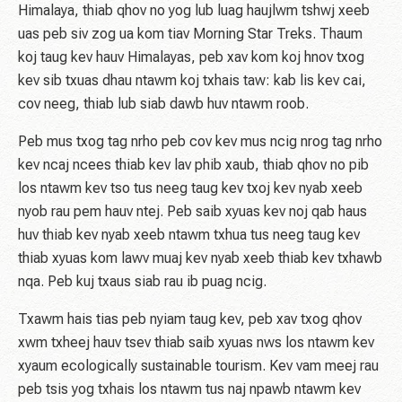
Himalaya, thiab qhov no yog lub luag haujlwm tshwj xeeb
uas peb siv zog ua kom tiav Morning Star Treks. Thaum
koj taug kev hauv Himalayas, peb xav kom koj hnov ​​​​txog
kev sib txuas dhau ntawm koj txhais taw: kab lis kev cai,
cov neeg, thiab lub siab dawb huv ntawm roob.
Peb mus txog tag nrho peb cov kev mus ncig nrog tag nrho
kev ncaj ncees thiab kev lav phib xaub, thiab qhov no pib
los ntawm kev tso tus neeg taug kev txoj kev nyab xeeb
nyob rau pem hauv ntej. Peb saib xyuas kev noj qab haus
huv thiab kev nyab xeeb ntawm txhua tus neeg taug kev
thiab xyuas kom lawv muaj kev nyab xeeb thiab kev txhawb
nqa. Peb kuj txaus siab rau ib puag ncig.
Txawm hais tias peb nyiam taug kev, peb xav txog qhov
xwm txheej hauv tsev thiab saib xyuas nws los ntawm kev
xyaum ecologically sustainable tourism. Kev vam meej rau
peb tsis yog txhais los ntawm tus naj npawb ntawm kev