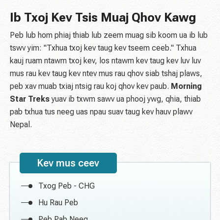
Ib Txoj Kev Tsis Muaj Qhov Kawg
Peb lub hom phiaj thiab lub zeem muag sib koom ua ib lub
tswv yim: "Txhua txoj kev taug kev tseem ceeb." Txhua
kauj ruam ntawm txoj kev, los ntawm kev taug kev luv luv
mus rau kev taug kev ntev mus rau qhov siab tshaj plaws,
peb xav muab txiaj ntsig rau koj qhov kev paub.
Morning
Star Treks
yuav ib txwm sawv ua phooj ywg, qhia, thiab
pab txhua tus neeg uas npau suav taug kev hauv plawv
Nepal.
Kev mus ceev
Txog Peb - CHG
Hu Rau Peb
Peb Pab Neeg