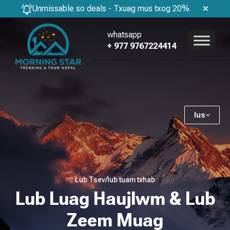
Unmissable so deals - Txuag mus txog 20%
whatsapp
+ 977 9767224414
lus
Lub Tsev
/
lub tuam txhab
Lub Luag Haujlwm & Lub
Zeem Muag