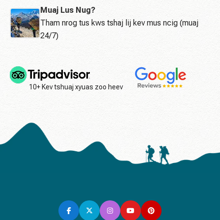
Muaj Lus Nug?
Tham nrog tus kws tshaj lij kev mus ncig (muaj
24/7)
10+ Kev tshuaj xyuas zoo heev