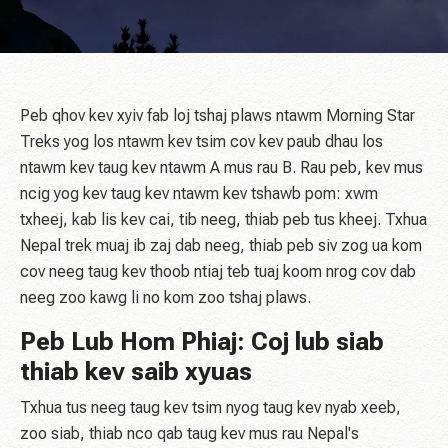
Peb qhov kev xyiv fab loj tshaj plaws ntawm Morning Star
Treks yog los ntawm kev tsim cov kev paub dhau los
ntawm kev taug kev ntawm A mus rau B. Rau peb, kev mus
ncig yog kev taug kev ntawm kev tshawb pom: xwm
txheej, kab lis kev cai, tib neeg, thiab peb tus kheej. Txhua
Nepal trek muaj ib zaj dab neeg, thiab peb siv zog ua kom
cov neeg taug kev thoob ntiaj teb tuaj koom nrog cov dab
neeg zoo kawg li no kom zoo tshaj plaws.
Peb Lub Hom Phiaj: Coj lub siab
thiab kev saib xyuas
Txhua tus neeg taug kev tsim nyog taug kev nyab xeeb,
zoo siab, thiab nco qab taug kev mus rau Nepal's