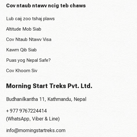
Cov ntaub ntawv ncig teb chaws
Lub caij zoo tshaj plaws
Altitude Mob Siab
Cov Ntaub Ntawv Visa
Kawm Qib Siab
Puas yog Nepal Safe?
Cov Khoom Siv
Morning Start Treks Pvt. Ltd.
Budhanilkantha 11, Kathmandu, Nepal
+ 977 9767224414
(WhatsApp, Viber & Line)
info@morningstartreks.com