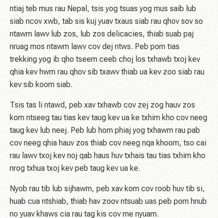
ntiaj teb mus rau Nepal, tsis yog tsuas yog mus saib lub
siab ncov xwb, tab sis kuj yuav txaus siab rau qhov sov so
ntawm lawv lub zos, lub zos delicacies, thiab suab paj
nruag mos ntawm lawv cov dej ntws. Peb pom tias
trekking yog ib qho tseem ceeb choj los txhawb txoj kev
qhia kev hwm rau qhov sib txawv thiab ua kev zoo siab rau
kev sib koom siab.
Tsis tas li ntawd, peb xav txhawb cov zej zog hauv zos
kom ntseeg tau tias kev taug kev ua ke txhim kho cov neeg
taug kev lub neej. Peb lub hom phiaj yog txhawm rau pab
cov neeg qhia hauv zos thiab cov neeg nqa khoom, tso cai
rau lawv txoj kev noj qab haus huv txhais tau tias txhim kho
nrog txhua txoj kev peb taug kev ua ke.
Nyob rau tib lub sijhawm, peb xav kom cov roob huv tib si,
huab cua ntshiab, thiab hav zoov ntsuab uas peb pom hnub
no yuav khaws cia rau tag kis cov me nyuam.