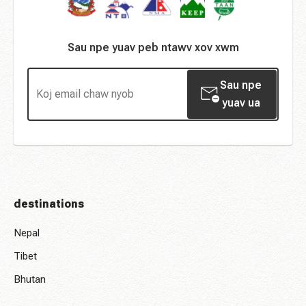
Sau npe yuav peb ntawv xov xwm
Sau npe
yuav ua
destinations
Nepal
Tibet
Bhutan