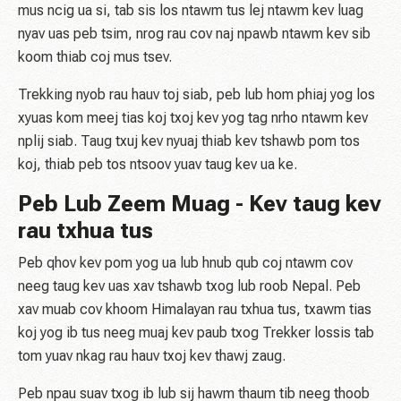
mus ncig ua si, tab sis los ntawm tus lej ntawm kev luag
nyav uas peb tsim, nrog rau cov naj npawb ntawm kev sib
koom thiab coj mus tsev.
Trekking nyob rau hauv toj siab, peb lub hom phiaj yog los
xyuas kom meej tias koj txoj kev yog tag nrho ntawm kev
nplij siab. Taug txuj kev nyuaj thiab kev tshawb pom tos
koj, thiab peb tos ntsoov yuav taug kev ua ke.
Peb Lub Zeem Muag - Kev taug kev
rau txhua tus
Peb qhov kev pom yog ua lub hnub qub coj ntawm cov
neeg taug kev uas xav tshawb txog lub roob Nepal. Peb
xav muab cov khoom Himalayan rau txhua tus, txawm tias
koj yog ib tus neeg muaj kev paub txog Trekker lossis tab
tom yuav nkag rau hauv txoj kev thawj zaug.
Peb npau suav txog ib lub sij hawm thaum tib neeg thoob