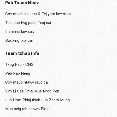
Pab Txuas Ntxiv
Cov ntsiab lus uas & Tej yam kev mob
Tsis pub twg paub Txoj cai
them nqi kev xaiv
Booking txoj cai
Tuam txhab Info
Txog Peb - CHG
Peb Pab Neeg
Cov ntaub ntawv raug cai
Vim Li Cas Thiaj Mus Nrog Peb
Lub Hom Phiaj thiab Lub Zeem Muag
Mus ncig teb chaws Blog