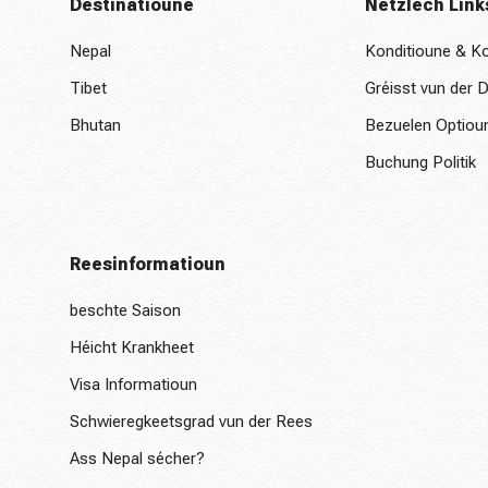
Destinatioune
Nëtzlech Link
Nepal
Konditioune & Ko
Tibet
Gréisst vun der D
Bhutan
Bezuelen Optiou
Buchung Politik
Reesinformatioun
beschte Saison
Héicht Krankheet
Visa Informatioun
Schwieregkeetsgrad vun der Rees
Ass Nepal sécher?