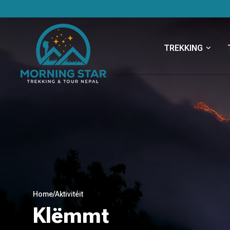
TREKKING
Home
/
Aktivitéit
Klëmmt