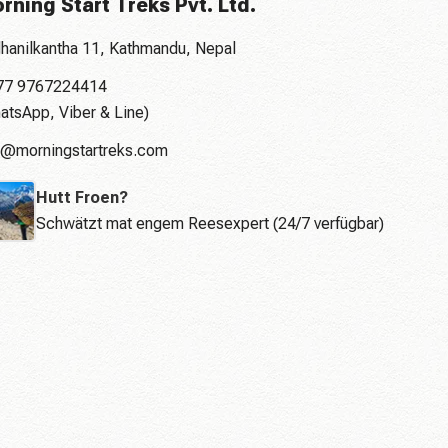
rning Start Treks Pvt. Ltd.
hanilkantha 11, Kathmandu, Nepal
77 9767224414
atsApp, Viber & Line)
o@morningstartreks.com
Hutt Froen?
Schwätzt mat engem Reesexpert (24/7 verfügbar)