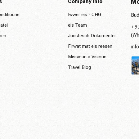
Mo
s
Company Info
nditioune
Iwwer eis - CHG
Bud
atei
eis Team
+ 9
(Wh
nen
Juristesch Dokumenter
Firwat mat eis reesen
inf
Missioun a Visioun
Travel Blog