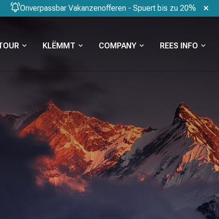
Onverpassbar Vakanzenofferen - Spuert bis zu 20%
TOUR
KLËMMT
COMPANY
REES INFO