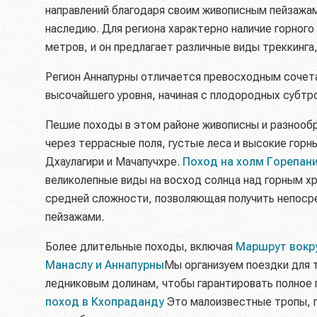
направлений благодаря своим живописным пейзажам
наследию. Для региона характерно наличие горног
метров, и он предлагает различные виды треккинга
Регион Аннапурны отличается превосходным сочета
высочайшего уровня, начиная с плодородных субтро
Пешие походы в этом районе живописны и разнооб
через террасные поля, густые леса и высокие горн
Дхаулагири и Мачапучхре.
Поход на холм Горепани
великолепные виды на восход солнца над горным х
средней сложности, позволяющая получить непоср
пейзажами.
Более длительные походы, включая
Маршрут вокру
Манаслу и Аннапурны
Мы организуем поездки для 
ледниковым долинам, чтобы гарантировать полное 
поход в Кхопраданду
Это малоизвестные тропы, 