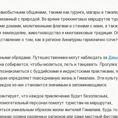
амобытными общинами, такими как гурунги, магары и такали
вязанный с природой. Во время треккинговых маршрутов ту
ми домами, молитвенными флагами и стенами с мани, а такж
х земледелие, животноводство и многовековые традиции. О
ставление о том, как в регионе Аннапурны гармонично соче
зными обрядами. Путешественники могут наблюдать за
Даш
а собирается, чтобы молиться, петь и танцевать. Прогулка
познакомиться с буддийскими и индуистскими практиками, 
орая определяет повседневную жизнь в Гималаях. Эти культ
каждое из них становится значимым и запоминающимся.
гарантирует, что каждое приключение будет безопасным,
помогательный персонал помогут туристам на маршрутах,
иться уникальным образом жизни жителей Гималаев. Будь то
ленная долина различных регионов или даже местный фестив