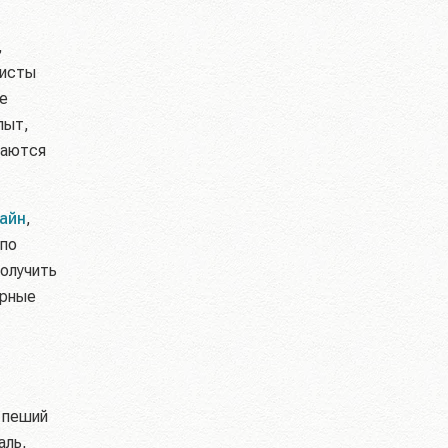
,
ристы
е
пыт,
таются
айн
,
 по
получить
урные
 пеший
аль,