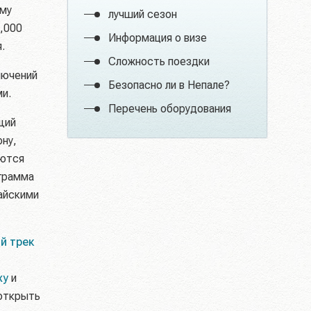
ому
лучший сезон
,000
Информация о визе
.
Сложность поездки
лючений
Безопасно ли в Непале?
и.
Перечень оборудования
щий
рну,
аются
грамма
айскими
й трек
ху
и
открыть