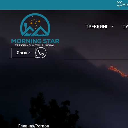
Не
ТРЕККИНГ
Т
Язык
Главная
/
Регион