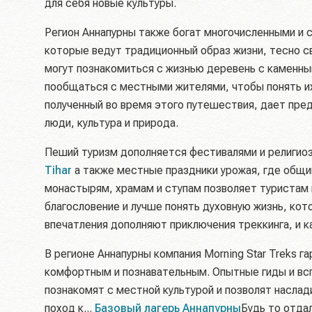
для себя новые культуры.
Регион Аннапурны также богат многочисленными и с
которые ведут традиционный образ жизни, тесно с
могут познакомиться с жизнью деревень с каменны
пообщаться с местными жителями, чтобы понять и
полученный во время этого путешествия, дает пред
люди, культура и природа.
Пеший туризм дополняется фестивалями и религио
Tihar
а также местные праздники урожая, где общин
монастырям, храмам и ступам позволяет туристам 
благословение и лучше понять духовную жизнь, кот
впечатления дополняют приключения треккинга, и 
В регионе Аннапурны компания Morning Star Treks 
комфортным и познавательным. Опытные гиды и вс
познакомят с местной культурой и позволят наслад
поход к...
Базовый лагерь Аннапурны
Будь то отда