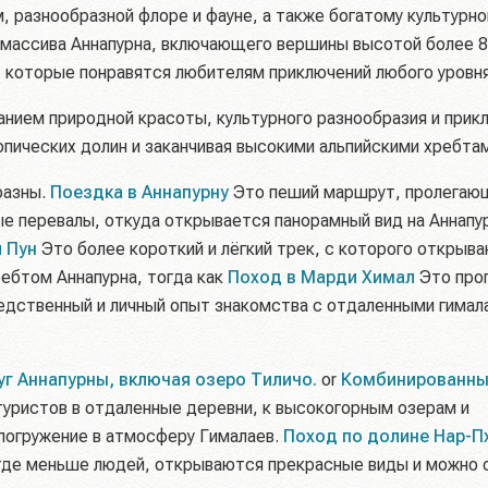
, разнообразной флоре и фауне, а также богатому культурн
о массива Аннапурна, включающего вершины высотой более 8
, которые понравятся любителям приключений любого уровня
нием природной красоты, культурного разнообразия и прик
пических долин и заканчивая высокими альпийскими хребтам
разны.
Поездка в Аннапурну
Это пеший маршрут, пролегаю
ые перевалы, откуда открывается панорамный вид на Аннапу
 Пун
Это более короткий и лёгкий трек, с которого открыв
ребтом Аннапурна, тогда как
Поход в Марди Химал
Это про
едственный и личный опыт знакомства с отдаленными гимал
г Аннапурны, включая озеро Тиличо.
or
Комбинированны
туристов в отдаленные деревни, к высокогорным озерам и
погружение в атмосферу Гималаев.
Поход по долине Нар-П
где меньше людей, открываются прекрасные виды и можно 